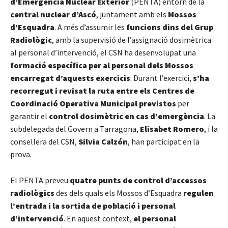
d’Emergència Nuclear Exterior
(PENTA) entorn de la
central nuclear d’Ascó
, juntament amb els
Mossos
d’Esquadra
. A més d’assumir les
funcions dins del Grup
Radiològic
, amb la supervisió de l’assignació dosimètrica
al personal d’intervenció, el CSN ha desenvolupat una
formació específica per al personal dels Mossos
encarregat d’aquests exercicis
. Durant l’exercici,
s’ha
recorregut i revisat la ruta entre els Centres de
Coordinació Operativa Municipal previstos
per
garantir el
control dosimètric en cas d’emergència
. La
subdelegada del Govern a Tarragona,
Elisabet Romero
, i la
consellera del CSN,
Silvia Calzón
, han participat en la
prova.
El PENTA preveu
quatre punts de control d’accessos
radiològics
des dels quals els Mossos d’Esquadra
regulen
l’entrada i la sortida de població i personal
d’intervenció
. En aquest context,
el personal