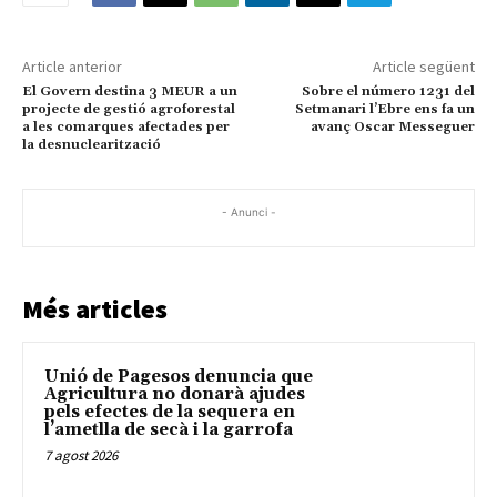
Article anterior
Article següent
El Govern destina 3 MEUR a un
Sobre el número 1231 del
projecte de gestió agroforestal
Setmanari l’Ebre ens fa un
a les comarques afectades per
avanç Oscar Messeguer
la desnuclearització
- Anunci -
Més articles
Unió de Pagesos denuncia que
Agricultura no donarà ajudes
pels efectes de la sequera en
l’ametlla de secà i la garrofa
7 agost 2026