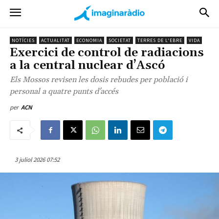
NOTÍCIES
ACTUALITAT
ECONOMIA
SOCIETAT
TERRES DE L'EBRE
VIDA
Exercici de control de radiacions
a la central nuclear d’Ascó
Els Mossos revisen les dosis rebudes per població i
personal a quatre punts d'accés
per
ACN
3 juliol 2026 07:52