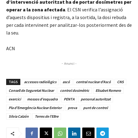
d’intervenció autoritzat ha de portar dosímetres per
operar a la zona afectada
. El CSN verifica l’assignació
d’aquests dispositius i registra, a la sortida, la dosi rebuda
per cada intervinent per analitzar-los posteriorment des de
la seu.
ACN
- Anunci -
TAGS
accessos radiològics
ascó
central nuclear d'Ascó
CNS
Consell de Seguretat Nuclear
control dosimètric
Elisabet Romero
exercici
mossos d'esquadra
PENTA
personal autoritzat
Pla d'Emergència Nuclear Exterior
prova
punt de control
Silvia Calzón
Terres de l'EBre