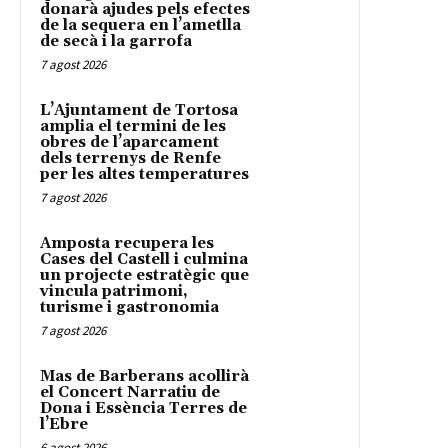
donarà ajudes pels efectes
de la sequera en l’ametlla
de secà i la garrofa
7 agost 2026
L’Ajuntament de Tortosa
amplia el termini de les
obres de l’aparcament
dels terrenys de Renfe
per les altes temperatures
7 agost 2026
Amposta recupera les
Cases del Castell i culmina
un projecte estratègic que
vincula patrimoni,
turisme i gastronomia
7 agost 2026
Mas de Barberans acollirà
el Concert Narratiu de
Dona i Essència Terres de
l’Ebre
6 agost 2026