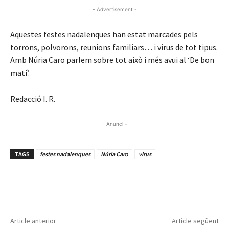
- Advertisement -
Aquestes festes nadalenques han estat marcades pels
torrons, polvorons, reunions familiars… i virus de tot tipus.
Amb Núria Caro parlem sobre tot això i més avui al ‘De bon
matí’.
Redacció I. R.
- Anunci -
TAGS
festes nadalenques
Núria Caro
virus
Article anterior
Article següent