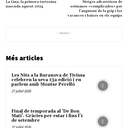
La Lina, la primera tortosina
Metges adverteixen de
nascuda aquest 2024
setmanes «complicades» per
l’augment de la grip i les
vacances i baixes en els equips
- Anunci -
Més articles
Les Nits a la Baranova de Tivissa
celebren la seva 13a edició i en
parlem amb Montse Perelló
27 juliol 2026
Final de temporada al ‘De Bon
Matí’. Gràcies per estar i fins l’1
de setembre
22 juliol 2026