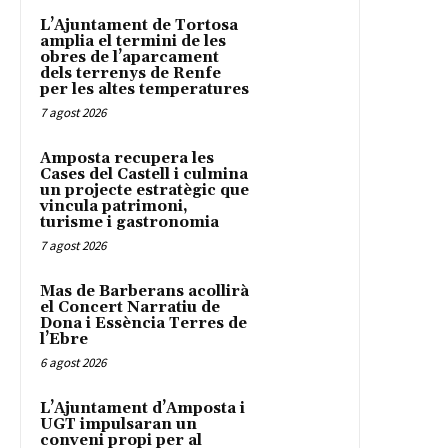
L’Ajuntament de Tortosa
amplia el termini de les
obres de l’aparcament
dels terrenys de Renfe
per les altes temperatures
7 agost 2026
Amposta recupera les
Cases del Castell i culmina
un projecte estratègic que
vincula patrimoni,
turisme i gastronomia
7 agost 2026
Mas de Barberans acollirà
el Concert Narratiu de
Dona i Essència Terres de
l’Ebre
6 agost 2026
L’Ajuntament d’Amposta i
UGT impulsaran un
conveni propi per al