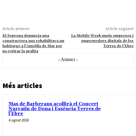
Article anterior
Article següent
El Seprona denuncia una
La Mobile Week uneix empreses i
constructora que rehabilitava un
emprenedors digitals de les
habitatge a l’Ametlla de Mar per
Terres de l’Ebre
no retirar la uralita
- Anunci -
Més articles
Mas de Barberans acollirà el Concert
Narratiu de Dona i Essència Terres de
l’Ebre
6 agost 2026