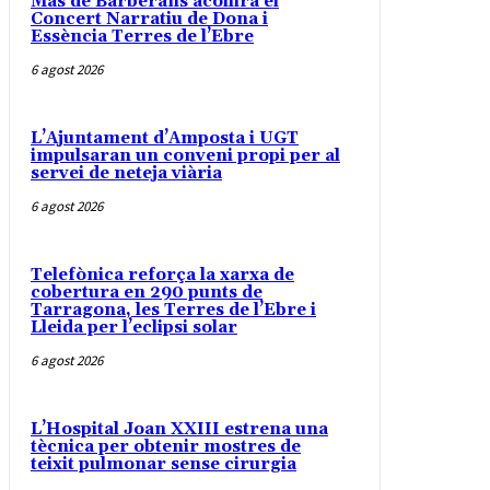
Mas de Barberans acollirà el
Concert Narratiu de Dona i
Essència Terres de l’Ebre
6 agost 2026
L’Ajuntament d’Amposta i UGT
impulsaran un conveni propi per al
servei de neteja viària
6 agost 2026
Telefònica reforça la xarxa de
cobertura en 290 punts de
Tarragona, les Terres de l’Ebre i
Lleida per l’eclipsi solar
6 agost 2026
L’Hospital Joan XXIII estrena una
tècnica per obtenir mostres de
teixit pulmonar sense cirurgia