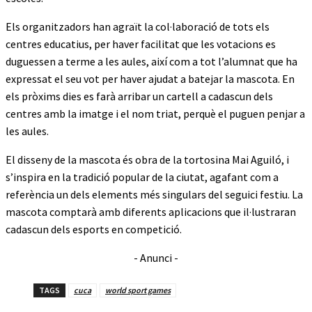
Els organitzadors han agraït la col·laboració de tots els
centres educatius, per haver facilitat que les votacions es
duguessen a terme a les aules, així com a tot l’alumnat que ha
expressat el seu vot per haver ajudat a batejar la mascota. En
els pròxims dies es farà arribar un cartell a cadascun dels
centres amb la imatge i el nom triat, perquè el puguen penjar a
les aules.
El disseny de la mascota és obra de la tortosina Mai Aguiló, i
s’inspira en la tradició popular de la ciutat, agafant com a
referència un dels elements més singulars del seguici festiu. La
mascota comptarà amb diferents aplicacions que il·lustraran
cadascun dels esports en competició.
- Anunci -
TAGS
cuca
world sport games