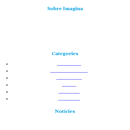
Sobre Imagina
Freqüència 103.9 FM
Tlf: 977 449 210
C/Rosa Maria Moles, 2, baixos Tortosa 43500
Tarragona (Espanya)
Categories
NOTÍCIES
25223
TERRES DE L'EBRE
17528
ACTUALITAT
8717
VIDA
5874
CULTURA
2437
POLÍTICA
2431
Notícies
Brussel·les obre la convocatòria de fons per a les