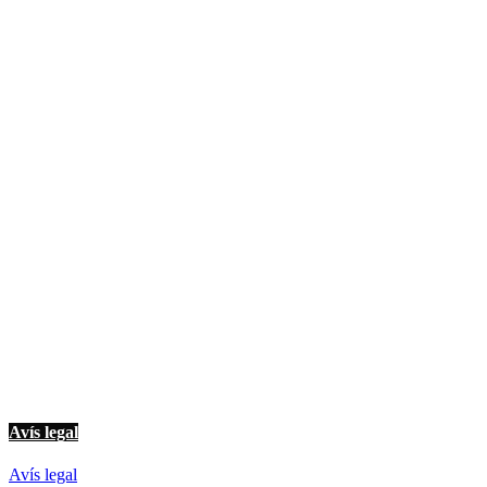
© Imagina Ràdio és la ràdio musical i informativa de les Terres de l'Ebre.
Tot i ser una emissora privada mantenim l'essència de servei públic per
oferir una informació de qualitat i de proximitat.
Avís legal
Avís legal