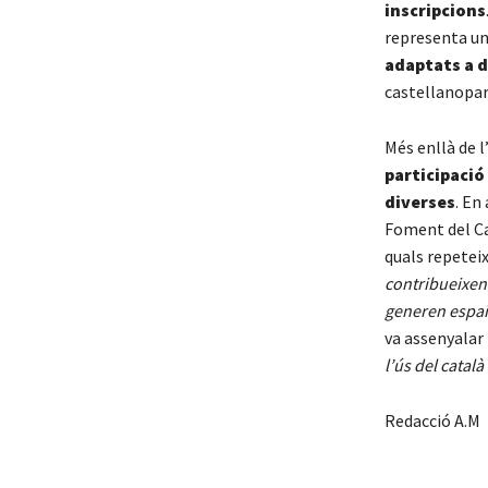
inscripcions
representa un
adaptats a d
castellanoparl
Més enllà de 
participació 
diverses
. En
Foment del C
quals repeteix
contribueixen 
generen espais
va assenyalar 
l’ús del catal
Redacció A.M