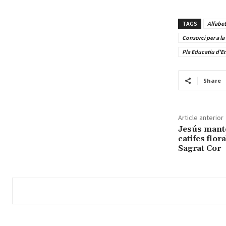
TAGS
Alfabet
Consorci per a la
Pla Educatiu d'E
Share
Article anterior
Jesús manté 
catifes flora
Sagrat Cor