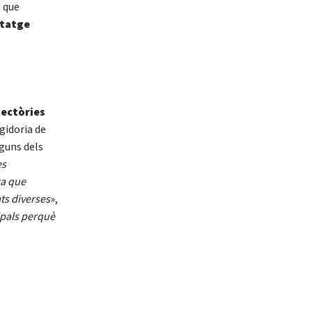
a que
ntatge
jectòries
egidoria de
lguns dels
es
ra que
ts diverses
»,
ipals perquè