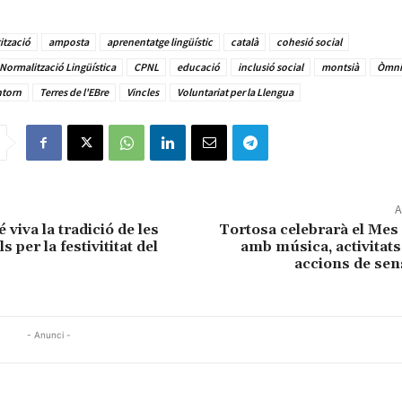
ització
amposta
aprenentatge lingüístic
català
cohesió social
 Normalització Lingüística
CPNL
educació
inclusió social
montsià
Òmni
ntorn
Terres de l'EBre
Vincles
Voluntariat per la Llengua
A
viva la tradició de les
Tortosa celebrarà el Mes 
ls per la festivititat del
amb música, activitats 
accions de sens
- Anunci -