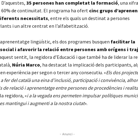
. D’aquestes,
35 persones han completat la formació
, una xifr
 60% de continuïtat. El programa ha ofert
cinc grups d’aprene
iferents necessitats
, entre els quals un destinat a persones
ants i un altre centrat en l’alfabetització.
l’aprenentatge lingüístic, els dos programes busquen
facilitar la
social i afavorir la relació entre persones amb orígens i tra
 aquest sentit, la regidora d’Educació i que també ha de liderar la r
atalà,
Núria Marco
, ha destacat la implicació dels participants, a
en experiència per segon o tercer any consecutiu. «
Els dos project
a fer del català una eina d’inclusió, participació i convivència, alho
 de relació i aprenentatge entre persones de procedències i realita
la regidora, «
i a la vegada ens permeten impulsar polítiques munic
à es mantingui i augmenti a la nostra ciutat
».
- Anunci -