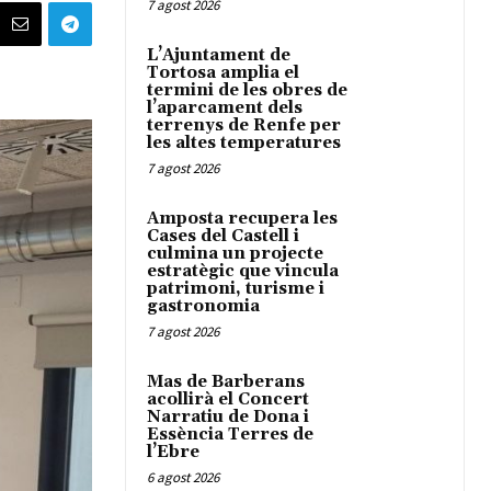
7 agost 2026
L’Ajuntament de
Tortosa amplia el
termini de les obres de
l’aparcament dels
terrenys de Renfe per
les altes temperatures
7 agost 2026
Amposta recupera les
Cases del Castell i
culmina un projecte
estratègic que vincula
patrimoni, turisme i
gastronomia
7 agost 2026
Mas de Barberans
acollirà el Concert
Narratiu de Dona i
Essència Terres de
l’Ebre
6 agost 2026