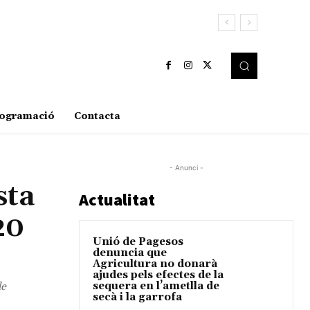
ogramació
Contacta
- Anunci -
sta
Actualitat
20
Unió de Pagesos
denuncia que
Agricultura no donarà
ajudes pels efectes de la
de
sequera en l’ametlla de
secà i la garrofa