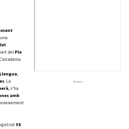
ament
 una
del
part del
Pla
 Ciutadania.
 Llengua
,
es
. La
- Anunci -
berà
, s’ha
umnes amb
 coneixement
egistrat
58