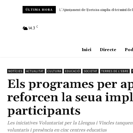
Amposta recupera les Cases del Castell i culm
ÚLTIMA HORA
C
14.3
Amposta
Inici
Directe
Pod
NOTÍCIES
ACTUALITAT
CULTURA
EDUCACIÓ
SOCIETAT
TERRES DE L'EBRE
Els programes per a
reforcen la seua imp
participants
Les iniciatives Voluntariat per la Llengua i Vincles tanque
voluntaris i presència en cinc centres educatius