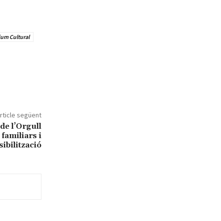
um Cultural
rticle següent
de l’Orgull
familiars i
ibilització