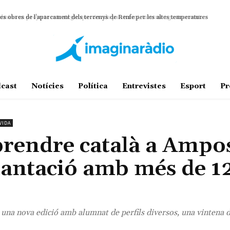
ina un projecte estratègic que vincula patrimoni, turisme i gastronomia
cast
Notícies
Política
Entrevistes
Esport
Pr
VIDA
prendre català a Ampo
lantació amb més de 1
n una nova edició amb alumnat de perfils diversos, una vintena 