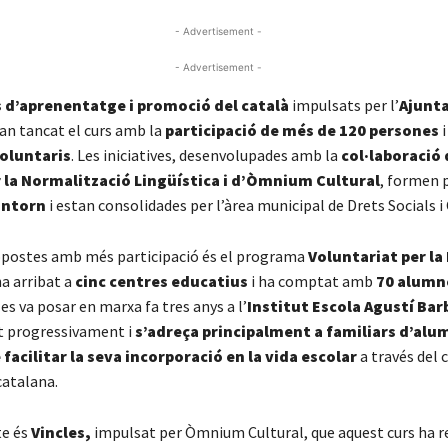
- Advertisement -
- Advertisement -
 d’aprenentatge i promoció del català
impulsats per l’
Ajunt
an tancat el curs amb la
participació de més de 120 persones
i
oluntaris
. Les iniciatives, desenvolupades amb la
col·laboració 
 la Normalització Lingüística i d’Òmnium Cultural
, formen 
Entorn
i estan consolidades per l’àrea municipal de Drets Socials i
opostes amb més participació és el programa
Voluntariat per la
a arribat a
cinc centres educatius
i ha comptat amb
70 alumn
 es va posar en marxa fa tres anys a l’
Institut Escola Agustí Bar
t progressivament i
s’adreça principalment a familiars d’al
 facilitar la seva incorporació en la vida escolar
a través del
catalana.
te és
Vincles,
impulsat per Òmnium Cultural, que aquest curs ha r