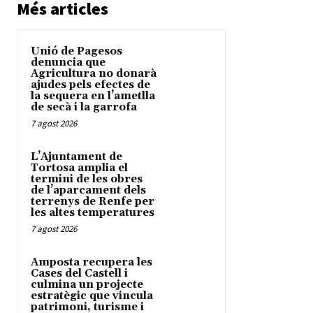
Més articles
Unió de Pagesos
denuncia que
Agricultura no donarà
ajudes pels efectes de
la sequera en l’ametlla
de secà i la garrofa
7 agost 2026
L’Ajuntament de
Tortosa amplia el
termini de les obres
de l’aparcament dels
terrenys de Renfe per
les altes temperatures
7 agost 2026
Amposta recupera les
Cases del Castell i
culmina un projecte
estratègic que vincula
patrimoni, turisme i