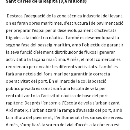
Sant Carles de la Ràpita (3,6 milions)
Destaca l’adequació de la zona tècnica industrial de llevant,
on es faran obres marítimes, d’estructura i de pavimentació
per preparar l’espai per al desenvolupament d’activitats
lligades a la indústria nàutica. També es desenvoluparà la
segona fase del passeig marítim, amb l’objectiu de garantir
la seva funció d’element distribuïdor de fluxos i generar
activitat a la façana marítima. A més, el moll comercial es
reordenarà per encabir les diferents activitats. També es
farà una neteja del fons marí per garantir la correcta
operativitat del port. En el marc de la col·laboració
publicoprivada es construirà una Escola de vela per
centralitzar tota l’activitat nàutica de base del port
rapitenc. Després l’entorn a l’Escola de vela s’urbanitzarà.
Així mateix, s’urbanitzarà la rampa d’avarada del port, amb
la millora del paviment, l’enllumenat i les xarxes de serveis.
A més, s’ampliarà la vorera del vial d’accés a la dàrsena est