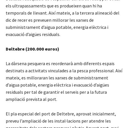
els ultrapassaments que es produeixen quan hi ha
temporals de llevant. Així mateix, a la tercera alineació del
dic de recer es preveuen millorar les xarxes de
subministrament d’aigua potable, energia elèctrica i
evacuació d’aigües residuals.
Deltebre (200.000 euros)
La dàrsena pesquera es reordenarà amb diferents espais
destinats a activitats vinculades a la pesca professional. Així
mateix, es milloraran les xarxes de subministrament
d’aigua potable, energia elèctrica i evacuació d’aigües
residuals per tal de garantir el serveis per a la futura
ampliació prevista al port.
El pla especial del port de Deltebre, aprovat inicialment,
preveu l’ampliació de les instal·lacions per atendre les
necessitats dels sectors pesquer i nàutic. Aquest port, avui