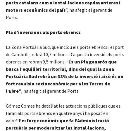
ports catalans com a instal·lacions capdavanteres i
motors econòmics del país
”, ha afegit el gerent de
Ports.
Pla d’inversions als ports ebrencs
La Zona Portuària Sud, que inclou els ports ebrencs i el port
de Cambrils, rebrà 10,7 milions. D’aquesta inversió els ports
ebrencs en rebran 9,5 milions. “
És un Pla generós que
busca l’equilibri territorial, dins del qual la Zona
Portuària Sud rebrà un 38% de la inversió i això és un
fort revulsiu socioeconòmic per a les Terres de
l’Ebre”
, ha afegit el gerent de Ports.
Gómez Comes ha detallat les actuacions públiques que es
faran als ports ebrencs en quatre anys i ha posat en
valor
“l’esforç econòmic que fa l’Administració
portuària per modernitzar les instal·lacions,