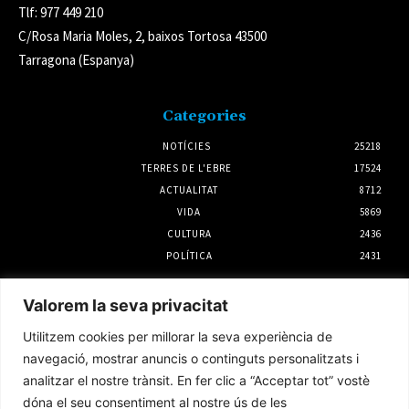
Tlf: 977 449 210
C/Rosa Maria Moles, 2, baixos Tortosa 43500
Tarragona (Espanya)
Categories
NOTÍCIES
25218
TERRES DE L'EBRE
17524
ACTUALITAT
8712
VIDA
5869
CULTURA
2436
POLÍTICA
2431
Notícies
Valorem la seva privacitat
Quina canya, la canya
Utilitzem cookies per millorar la seva experiència de
3 agost 2026
navegació, mostrar anuncis o continguts personalitzats i
analitzar el nostre trànsit. En fer clic a “Acceptar tot” vostè
dóna el seu consentiment al nostre ús de les