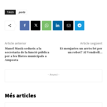
TAGS
ports
Article anterior
Article següent
Manel Masià sedueix a la
Et menjaries un arròs fet per
secretaria de la funció pública
un robot? Al Vendrell…
per a les llistes municipals a
Amposta
- Anunci -
Més articles