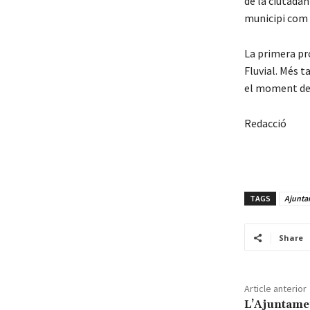
de la ciutadan
municipi com 
La primera pro
Fluvial. Més t
el moment de 
Redacció
TAGS
Ajunta
Share
Article anterior
L’Ajuntamen