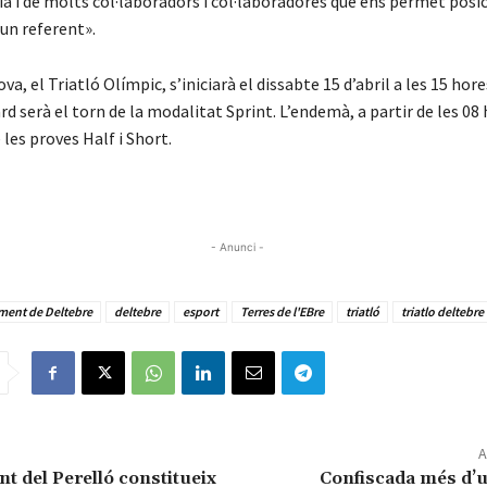
ia i de molts col·laboradors i col·laboradores que ens permet posic
un referent».
va, el Triatló Olímpic, s’iniciarà el dissabte 15 d’abril a les 15 hore
ard serà el torn de la modalitat Sprint. L’endemà, a partir de les 08 
les proves Half i Short.
- Anunci -
ment de Deltebre
deltebre
esport
Terres de l'EBre
triatló
triatlo deltebre
A
t del Perelló constitueix
Confiscada més d’u