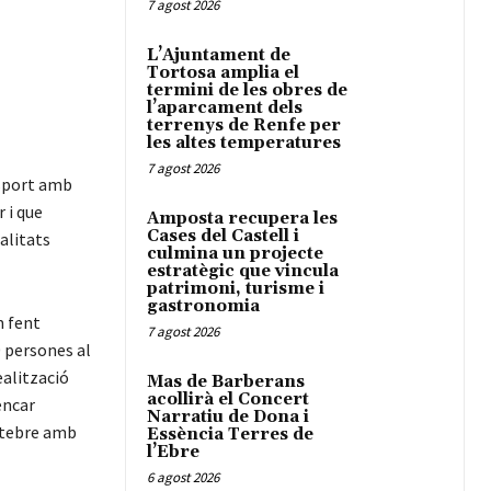
7 agost 2026
L’Ajuntament de
Tortosa amplia el
termini de les obres de
l’aparcament dels
terrenys de Renfe per
les altes temperatures
7 agost 2026
esport amb
 i que
Amposta recupera les
Cases del Castell i
alitats
culmina un projecte
estratègic que vincula
patrimoni, turisme i
gastronomia
m fent
7 agost 2026
0 persones al
ealització
Mas de Barberans
acollirà el Concert
encar
Narratiu de Dona i
eltebre amb
Essència Terres de
l’Ebre
6 agost 2026