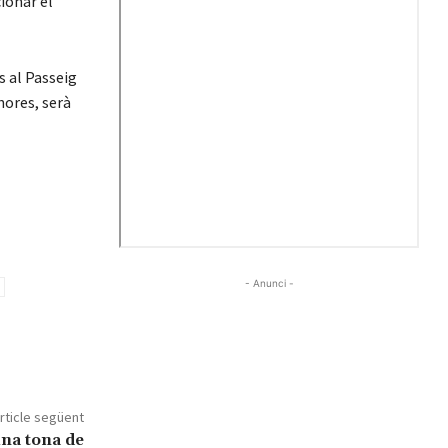
ionar el
s al Passeig
hores, serà
- Anunci -
rticle següent
na tona de