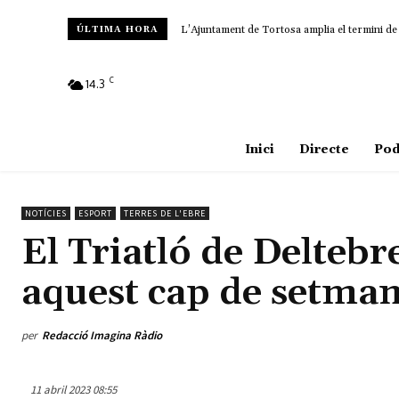
L’Ajuntament de Tortosa amplia el termini de les
Amposta recupera les Cases del Castell i cul
ÚLTIMA HORA
C
14.3
Amposta
Inici
Directe
Pod
NOTÍCIES
ESPORT
TERRES DE L'EBRE
El Triatló de Delteb
aquest cap de setma
per
Redacció Imagina Ràdio
11 abril 2023 08:55