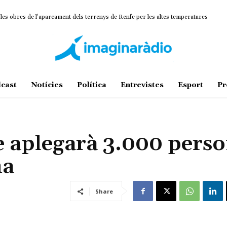
 obres de l’aparcament dels terrenys de Renfe per les altes temperatures
mina un projecte estratègic que vincula patrimoni, turisme i gastronomia
cast
Notícies
Política
Entrevistes
Esport
Pr
re aplegarà 3.000 pers
na
Share