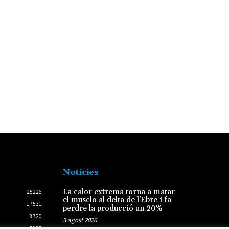
Notícies
La calor extrema torna a matar
25226
el musclo al delta de l’Ebre i fa
17531
perdre la producció un 20%
8720
3 agost 2026
5877