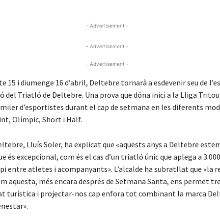
- Advertisement -
- Advertisement -
- Advertisement -
e 15 i diumenge 16 d’abril, Deltebre tornarà a esdevenir seu de l’
ó del Triatló de Deltebre. Una prova que dóna inici a la Lliga Tritour
 miler d’esportistes durant el cap de setmana en les diferents mod
int, Olímpic, Short i Half.
eltebre, Lluís Soler, ha explicat que «aquests anys a Deltebre este
e és excepcional, com és el cas d’un triatló únic que aplega a 3.00
i entre atletes i acompanyants». L’alcalde ha subratllat que «la r
com aquesta, més encara després de Setmana Santa, ens permet tr
tat turística i projectar-nos cap enfora tot combinant la marca D
enestar».