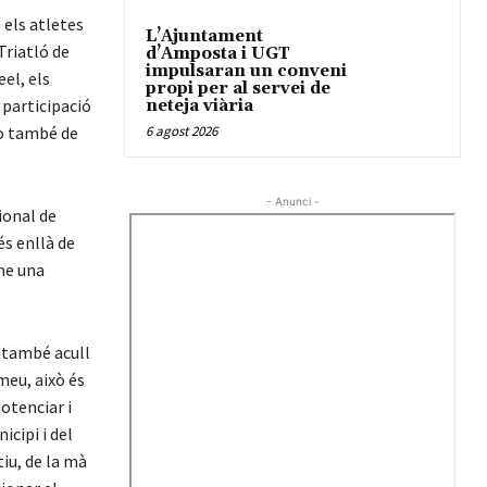
 els atletes
L’Ajuntament
Triatló de
d’Amposta i UGT
impulsaran un conveni
el, els
propi per al servei de
 participació
neteja viària
rò també de
6 agost 2026
- Anunci -
ional de
és enllà de
me una
, també acull
meu, això és
otenciar i
icipi i del
iu, de la mà