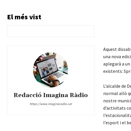
El més vist
Aquest dissabt
una nova edici
aplegarà a un
existents: Spr
L’alcalde de D
normal allò qu
Redacció Imagina Ràdio
nostre municip
https://www.imaginaradio.cat
d’activitats 
l’estacionali
l’esport i el b