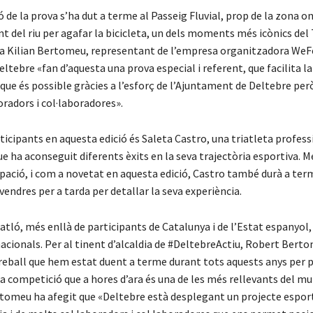
 de la prova s’ha dut a terme al Passeig Fluvial, prop de la zona on
t del riu per agafar la bicicleta, un dels moments més icònics del 
 a Kilian Bertomeu, representant de l’empresa organitzadora WeFe
eltebre «fan d’aquesta una prova especial i referent, que facilita la
i que és possible gràcies a l’esforç de l’Ajuntament de Deltebre pe
radors i col·laboradores».
ticipants en aquesta edició és Saleta Castro, una triatleta profess
 ha aconseguit diferents èxits en la seva trajectòria esportiva. M
ipació, i com a novetat en aquesta edició, Castro també durà a ter
vendres per a tarda per detallar la seva experiència.
atló, més enllà de participants de Catalunya i de l’Estat espanyol
acionals. Per al tinent d’alcaldia de #DeltebreActiu, Robert Berto
reball que hem estat duent a terme durant tots aquests anys per p
a competició que a hores d’ara és una de les més rellevants del mun
ertomeu ha afegit que «Deltebre està desplegant un projecte esport