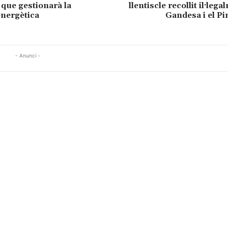
 que gestionarà la
llentiscle recollit il·leg
nergètica
Gandesa i el Pin
- Anunci -