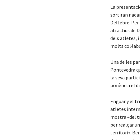
La presentació
sortiran nadan
Deltebre. Per
atractius de D
dels atletes, 
molts col·labo
Una de les par
Pontevedra que
la seva partic
ponència el di
Enguany el tri
atletes intern
mostra «del t
per realçar un
territori». B