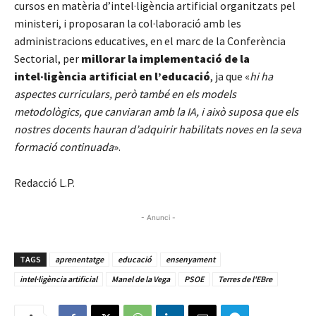
cursos en matèria d’intel·ligència artificial organitzats pel
ministeri, i proposaran la col·laboració amb les
administracions educatives, en el marc de la Conferència
Sectorial, per
millorar la implementació de la
intel·ligència artificial en l’educació
, ja que «
hi ha
aspectes curriculars, però també en els models
metodològics, que canviaran amb la IA, i això suposa que els
nostres docents hauran d’adquirir habilitats noves en la seva
formació continuada
».
Redacció L.P.
- Anunci -
TAGS
aprenentatge
educació
ensenyament
intel·ligència artificial
Manel de la Vega
PSOE
Terres de l'EBre