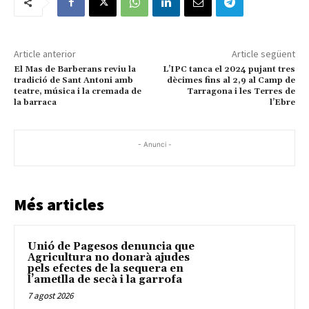
Article anterior
Article següent
El Mas de Barberans reviu la
L’IPC tanca el 2024 pujant tres
tradició de Sant Antoni amb
dècimes fins al 2,9 al Camp de
teatre, música i la cremada de
Tarragona i les Terres de
la barraca
l’Ebre
- Anunci -
Més articles
Unió de Pagesos denuncia que
Agricultura no donarà ajudes
pels efectes de la sequera en
l’ametlla de secà i la garrofa
7 agost 2026