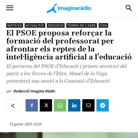
NOTÍCIES
ACTUALITAT
EDUCACIÓ
TERRES DE L'EBRE
VIDA
El PSOE proposa reforçar la
formació del professorat per
afrontar els reptes de la
intel·ligència artificial a l’educació
El portaveu del PSOE d’Educació i primer secretari del
partit a les Terres de l'Ebre, Manel de la Vega,
presentarà una moció a la Comissió d’Educació
per
Redacció Imagina Ràdio
15 gener 2025 10:29