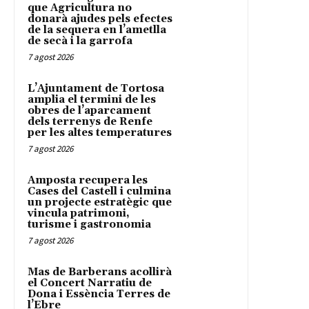
que Agricultura no
donarà ajudes pels efectes
de la sequera en l’ametlla
de secà i la garrofa
7 agost 2026
L’Ajuntament de Tortosa
amplia el termini de les
obres de l’aparcament
dels terrenys de Renfe
per les altes temperatures
7 agost 2026
Amposta recupera les
Cases del Castell i culmina
un projecte estratègic que
vincula patrimoni,
turisme i gastronomia
7 agost 2026
Mas de Barberans acollirà
el Concert Narratiu de
Dona i Essència Terres de
l’Ebre