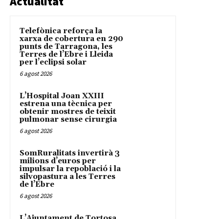
Actualitat
Telefònica reforça la
xarxa de cobertura en 290
punts de Tarragona, les
Terres de l’Ebre i Lleida
per l’eclipsi solar
6 agost 2026
L’Hospital Joan XXIII
estrena una tècnica per
obtenir mostres de teixit
pulmonar sense cirurgia
6 agost 2026
SomRuralitats invertirà 3
milions d’euros per
impulsar la repoblació i la
silvopastura a les Terres
de l’Ebre
6 agost 2026
L’Ajuntament de Tortosa