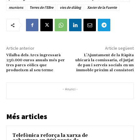
reunions
Terres de l'EBre
vies de diàleg
Xavier de la Fuente
Article anterior
Article següent
Vilalba dels Arcs ingressarà
L’Ajuntament de la Ràpita
250.000 euros anuals més per
ubicarà la comissaria, el jutjat
tres parcs eòlics que
de pau i serveis socials en un
produeixen al seu terme
immoble pròxim al consistori
- Anunci -
Més articles
Telefònica reforça la xarxa de