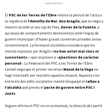
- Advertisement -
El
PSC de les Terres de l’Ebre
reitera la petició de l’acta a
la regidora de
l’Ametlla de Mar
,
Ana Aragón
, que es nega a
investir alcalde al seu cap de files,
Xavier de la Fuente
, a
qui acusa de comportaments deshonestos amb l’equip de
govern municipal i d’haver gravat converses privades sense
consentiment. La formació socialista considera que els
motius exposats per Aragón «
no han estat mai clars ni
consistents
» i que responen a «
qüestions de caràcter
personal
«. La Federació del PSC a les Terres de l’Ebre
també nega que el primer secretari
Manel de la Vega
no
hagi intercedit per resoldre aquesta situació. Aquesta crisi
entre els dos edils socialistes manté bloquejat el
relleu a
l’alcaldia
que preveu el
pacte de govern entre PSC i
Junts
.
Segons afirma el PSC en un comunicat, la direcció del partit