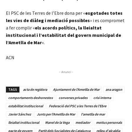
El PSC de les Terres de l’Ebre dona per «
esgotades totes
les vies de diàleg i mediació possibles
» i es compromet
a fer complir «
els acords polítics, la lleialtat
institucional i l’estabilitat del govern municipal de
l’Ametlla de Mar
«.
ACN
- Anunci -
TAGS
acta de regidora
Ajuntament de l'Ametlla de Mar
ana aragon
comportaments deshonestos
converses privades
crisi interna
estabilitat institucional
Federació del PSC a les Terres de l'Ebre
Javier Sánchez
Junts per l'Ametlla de Mar
l'ametlla de mar
lleialtat institucional
Manel de la Vega
mediador
motius personals
pacte de govern
Partit dels Socialistes de Catalunya
relleu d'alcaldia