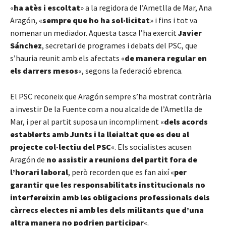
«
ha atès i escoltat
» a la regidora de l’Ametlla de Mar, Ana
Aragón, «
sempre que ho ha sol·licitat
» i fins i tot va
nomenar un mediador. Aquesta tasca l’ha exercit
Javier
Sánchez
, secretari de programes i debats del PSC, que
s’hauria reunit amb els afectats «
de manera regular en
els darrers mesos
«, segons la federació ebrenca.
El PSC reconeix que Aragón sempre s’ha mostrat contrària
a investir De la Fuente com a nou alcalde de l’Ametlla de
Mar, i per al partit suposa un incompliment «
dels acords
establerts amb Junts i la lleialtat que es deu al
projecte col·lectiu del PSC
«. Els socialistes acusen
Aragón de
no assistir a reunions del partit fora de
l’horari laboral
, però recorden que es fan així «
per
garantir que les responsabilitats institucionals no
interfereixin amb les obligacions professionals dels
càrrecs electes ni amb les dels militants que d’una
altra manera no podrien participar
«.