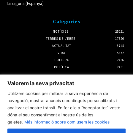
Tarragona (Espanya)
Categories
NOTÍCIES
25221
TERRES DE L'EBRE
17526
ACTUALITAT
8715
VIDA
5872
CULTURA
2436
POLÍTICA
2431
Notícies
Valorem la seva privacitat
El Servei Meteorològic de Catalunya emet un
Utilitzem cookies per millorar la seva experiència de
nou avís per intensitat de pluja per dilluns a
la tarda
navegació, mostrar anuncis o continguts personalitzats i
2 agost 2026
analitzar el nostre trànsit. En fer clic a “Acceptar tot” vostè
dóna el seu consentiment al nostre ús de les
galetes.
Més informació sobre com usem les cookies
Noves troballes sobre la pesca en època iber
a l’Antic d’Amposta