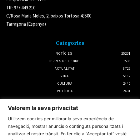
Tlf: 977 449 210
C/Rosa Maria Moles, 2, baixos Tortosa 43500
Tarragona (Espanya)
Categories
NOTÍCIES
25231
TERRES DE L'EBRE
17536
ACTUALITAT
8725
VIDA
5882
CULTURA
2440
POLÍTICA
2431
Notícies
Valorem la seva privacitat
L’Observatori de l’Ebre lidera de nou la
Utilitzem cookies per millorar la seva experiència de
recerca sobre l’astre rei en el segon eclipsi
solar total de la seva història
navegació, mostrar anuncis o continguts personalitzats i
5 agost 2026
analitzar el nostre trànsit. En fer clic a “Acceptar tot” vostè