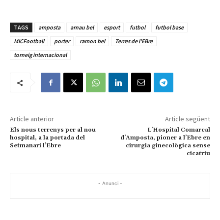
TAGS
amposta
arnau bel
esport
futbol
futbol base
MICFootball
porter
ramon bel
Terres de l'EBre
torneig internacional
Article anterior
Article següent
Els nous terrenys per al nou
L’Hospital Comarcal
hospital, a la portada del
d’Amposta, pioner a l’Ebre en
Setmanari l’Ebre
cirurgia ginecològica sense
cicatriu
- Anunci -