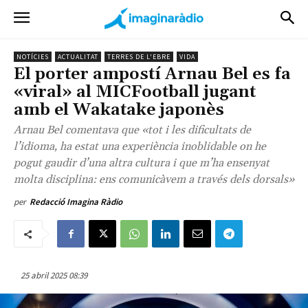
NOTÍCIES
ACTUALITAT
TERRES DE L'EBRE
VIDA
El porter ampostí Arnau Bel es fa
«viral» al MICFootball jugant
amb el Wakatake japonès
Arnau Bel comentava que «tot i les dificultats de
l’idioma, ha estat una experiència inoblidable on he
pogut gaudir d’una altra cultura i que m’ha ensenyat
molta disciplina: ens comunicàvem a través dels dorsals»
per
Redacció Imagina Ràdio
25 abril 2025 08:39