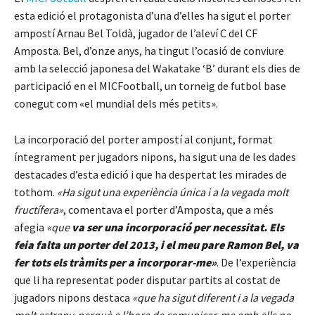
esta edició el protagonista d’una d’elles ha sigut el porter
ampostí Arnau Bel Toldà, jugador de l’aleví C del CF
Amposta. Bel, d’onze anys, ha tingut l’ocasió de conviure
amb la selecció japonesa del Wakatake ‘B’ durant els dies de
participació en el MICFootball, un torneig de futbol base
conegut com «el mundial dels més petits».
La incorporació del porter ampostí al conjunt, format
íntegrament per jugadors nipons, ha sigut una de les dades
destacades d’esta edició i que ha despertat les mirades de
tothom.
«Ha sigut una experiència única i a la vegada molt
fructífera»
, comentava el porter d’Amposta, que a més
afegia
«que
va ser una incorporació per necessitat. Els
feia falta un porter del 2013, i el meu pare Ramon Bel, va
fer tots els tràmits per a incorporar-me»
. De l’experiència
que li ha representat poder disputar partits al costat de
jugadors nipons destaca
«que ha sigut diferent i a la vegada