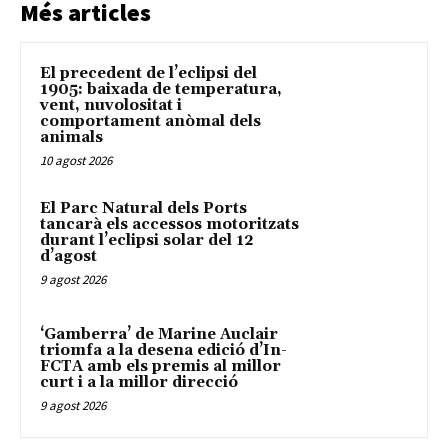
Més articles
El precedent de l’eclipsi del
1905: baixada de temperatura,
vent, nuvolositat i
comportament anòmal dels
animals
10 agost 2026
El Parc Natural dels Ports
tancarà els accessos motoritzats
durant l’eclipsi solar del 12
d’agost
9 agost 2026
‘Gamberra’ de Marine Auclair
triomfa a la desena edició d’In-
FCTA amb els premis al millor
curt i a la millor direcció
9 agost 2026