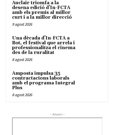
Auclair triomfa a la
desena edició d’In-FCTA
amb els premis al millor
curt i a la millor direcció
9 agost 2026
Una dècada d’In-FCTA a
Bot, el festival que arrela i
professionalitza el cinema
des de la ruralitat
8 agost 2026
Amposta impulsa 35
contractacions laborals
amb el programa Integral
Plus
8 agost 2026
- Anunci -