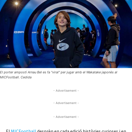
El porter ampostí Arnau Bel es fa "viral" per jugar amb el Wakatake japonès al
MICFootball. Cedida
- Advertisement -
- Advertisement -
- Advertisement -
El
MICFootball
desprèn en cada edició històries curioses i en