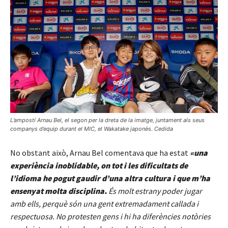
L’ampostí Arnau Bel, el segon per la dreta de la imatge, juntament als seus
companys d’equip durant el MIC, el Wakatake japonès. Cedida
No obstant això, Arnau Bel comentava que ha estat
«una
experiència inoblidable, on tot i les dificultats de
l’idioma he pogut gaudir d’una altra cultura i que m’ha
ensenyat molta disciplina.
És molt estrany poder jugar
amb ells, perquè són una gent extremadament callada i
respectuosa. No protesten gens i hi ha diferències notòries