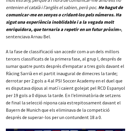
molt estrany, perquè a l’hora de comunicar-me amb ells no
entenien el català i l’anglès el sabien, però poc.
He hagut de
comunicar-me en senyes o cridant-los pels números. Ha
sigut una experiència inoblidable i a la vegada molt
enriquidora, que tornaria a repetir en un futur pròxim»
,
sentenciava Arnau Bel.
A la fase de classificació van accedir com a un dels millors
tercers classificats de la primera fase, al grup I, després de
sumar quatre punts després d’empatar a tres gols davant el
Ràcing Sarrià en el partit inaugural de dimecres la tarde;
derrotar per 2 gols a 4 al PSI Soccer Academy en el duel que
es disputava dijous al matí i caient golejat pel RCD Espanyol
per 19 gols a 0 dijous la tarde. En l’eliminatòria de setzens
de final la selecció nipona caia estrepitosament davant el
Bayern de Munich que els eliminava de la competició
després de superar-los per un contundent 18 a 0.