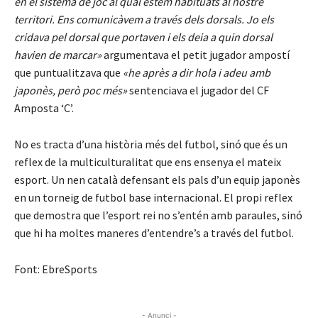
en el sistema de joc al qual estem habituats al nostre
territori. Ens comunicàvem a través dels dorsals. Jo els
cridava pel dorsal que portaven i els deia a quin dorsal
havien de marcar»
argumentava el petit jugador ampostí
que puntualitzava que
«he après a dir hola i adeu amb
japonès, però poc més»
sentenciava el jugador del CF
Amposta ‘C’.
No es tracta d’una història més del futbol, sinó que és un
reflex de la multiculturalitat que ens ensenya el mateix
esport. Un nen català defensant els pals d’un equip japonès
en un torneig de futbol base internacional. El propi reflex
que demostra que l’esport rei no s’entén amb paraules, sinó
que hi ha moltes maneres d’entendre’s a través del futbol.
Font: EbreSports
- Anunci -