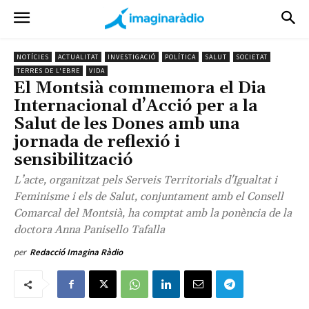
NOTÍCIES
ACTUALITAT
INVESTIGACIÓ
POLÍTICA
SALUT
SOCIETAT
TERRES DE L'EBRE
VIDA
El Montsià commemora el Dia
Internacional d’Acció per a la
Salut de les Dones amb una
jornada de reflexió i
sensibilització
L’acte, organitzat pels Serveis Territorials d'Igualtat i
Feminisme i els de Salut, conjuntament amb el Consell
Comarcal del Montsià, ha comptat amb la ponència de la
doctora Anna Panisello Tafalla
per
Redacció Imagina Ràdio