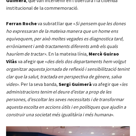
Guimerà
, que van intervenir en l’obertura i la cloenda
institucional de la commemoració.
Ferran Roche
va subratllar que «
Si pensem que les dones
ho expressaran de la mateixa manera que un home ens
equivoquem, per això moltes vegades es diagnostica tard,
erròniament i amb tractaments diferents amb els quals
hauríem de tractar».
En la mateixa línia,
Mercè Guirao
Vilàs
va afegir que «
des dels dos departaments hem volgut
organitzar aquesta jornada de reflexió i sensibilització tenint
clar que la salut, tractada en perspectiva de gènere, salva
vides
». Per la seva banda,
Sergi Guimerà
va afegir que «
les
administracions tenim el deure d’estar a prop de les
persones, d’escoltar les seves necessitats i de transformar
aquesta escolta en accions útils i en polítiques que ajudin a
construir una societat més igualitària i més humana
».