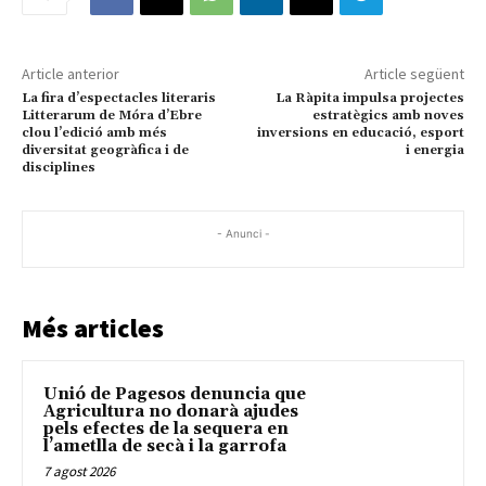
Article anterior
Article següent
La fira d’espectacles literaris
La Ràpita impulsa projectes
Litterarum de Móra d’Ebre
estratègics amb noves
clou l’edició amb més
inversions en educació, esport
diversitat geogràfica i de
i energia
disciplines
- Anunci -
Més articles
Unió de Pagesos denuncia que
Agricultura no donarà ajudes
pels efectes de la sequera en
l’ametlla de secà i la garrofa
7 agost 2026