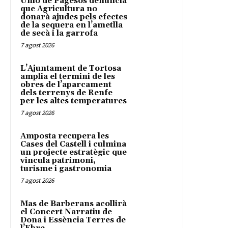
Unió de Pagesos denuncia
que Agricultura no
donarà ajudes pels efectes
de la sequera en l’ametlla
de secà i la garrofa
7 agost 2026
L’Ajuntament de Tortosa
amplia el termini de les
obres de l’aparcament
dels terrenys de Renfe
per les altes temperatures
7 agost 2026
Amposta recupera les
Cases del Castell i culmina
un projecte estratègic que
vincula patrimoni,
turisme i gastronomia
7 agost 2026
Mas de Barberans acollirà
el Concert Narratiu de
Dona i Essència Terres de