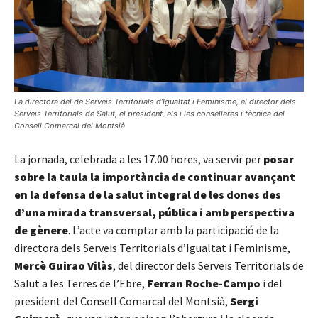
La directora del de Serveis Territorials d’Igualtat i Feminisme, el director dels
Serveis Territorials de Salut, el president, els i les conselleres i tècnica del
Consell Comarcal del Montsià
La jornada, celebrada a les 17.00 hores, va servir per
posar
sobre la taula la importància de continuar avançant
en la defensa de la salut integral de les dones des
d’una mirada transversal, pública i amb perspectiva
de gènere
. L’acte va comptar amb la participació de la
directora dels Serveis Territorials d’Igualtat i Feminisme,
Mercè Guirao Vilàs
, del director dels Serveis Territorials de
Salut a les Terres de l’Ebre,
Ferran Roche-Campo
i del
president del Consell Comarcal del Montsià,
Sergi