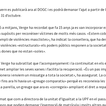
vern es publicarà ara al DOGC i es podrà demanar l’ajut a partir de l
l 31 d’octubre.
 a mitjans, Verge ha recordat que fa 15 anys ja es van incorporar 
n supòsits per reconèixer víctimes de molts més casos. «Estem cob
mpli de violències masclistes», ha indicat la consellera, que ha de
violències «estructurals» els poders públics responen a la societa
s dones que no estan «soles».
 Verge ha subratllat que l’acompanyament i la continuïtat en els e
et ampliar les seves xarxes i facilita la recuperació. «És un pas im
ionera i enviem un missatge a tota la societat», ha assegurat. La 
fins ara hi havia un «greuge comparatiu» perquè es reconeixia les 
la parella, un greuge que ara es «corregeix» ampliant el dret a repa
rmat que com a directora de la unitat d’Igualtat a la UPF en el pass
sos que podien demanar l’exempció de matrícula i molts altres qu