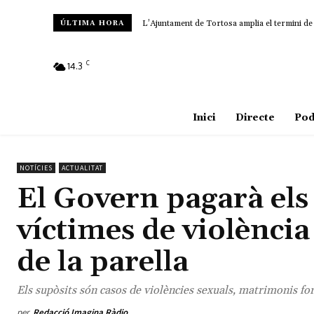
L’Ajuntament de Tortosa amplia el termini de les
Amposta recupera les Cases del Castell i culm
ÚLTIMA HORA
C
14.3
Amposta
Inici
Directe
Pod
NOTÍCIES
ACTUALITAT
El Govern pagarà els 
víctimes de violència
de la parella
Els supòsits són casos de violències sexuals, matrimonis for
per
Redacció Imagina Ràdio