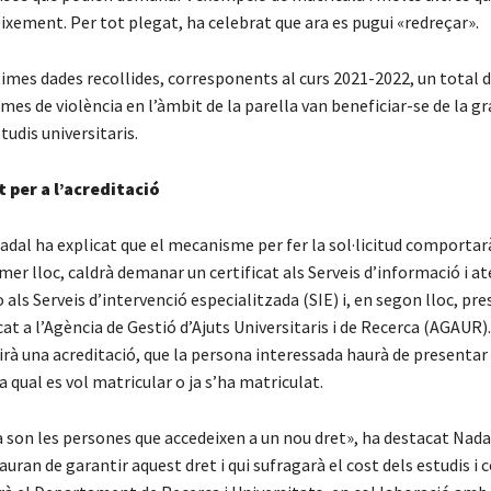
ixement. Per tot plegat, ha celebrat que ara es pugui «redreçar».
imes dades recollides, corresponents al curs 2021-2022, un total 
mes de violència en l’àmbit de la parella van beneficiar-se de la gr
tudis universitaris.
per a l’acreditació
adal ha explicat que el mecanisme per fer la sol·licitud comportar
mer lloc, caldrà demanar un certificat als Serveis d’informació i at
 als Serveis d’intervenció especialitzada (SIE) i, en segon lloc, pr
cat a l’Agència de Gestió d’Ajuts Universitaris i de Recerca (AGAUR)
rà una acreditació, que la persona interessada haurà de presentar 
la qual es vol matricular o ja s’ha matriculat.
 son les persones que accedeixen a un nou dret», ha destacat Nadal
auran de garantir aquest dret i qui sufragarà el cost dels estudis 