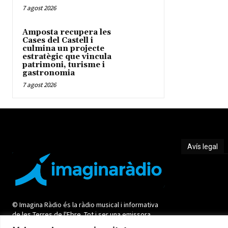
7 agost 2026
Amposta recupera les
Cases del Castell i
culmina un projecte
estratègic que vincula
patrimoni, turisme i
gastronomia
7 agost 2026
Avís legal
Avís legal
© Imagina Ràdio és la ràdio musical i informativa
de les Terres de l'Ebre. Tot i ser una emissora
privada mantenim l'essència de servei públic per