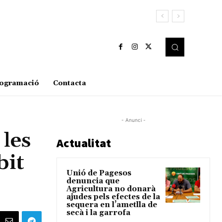
ogramació
Contacta
- Anunci -
 les
Actualitat
bit
Unió de Pagesos
denuncia que
Agricultura no donarà
ajudes pels efectes de la
sequera en l’ametlla de
secà i la garrofa