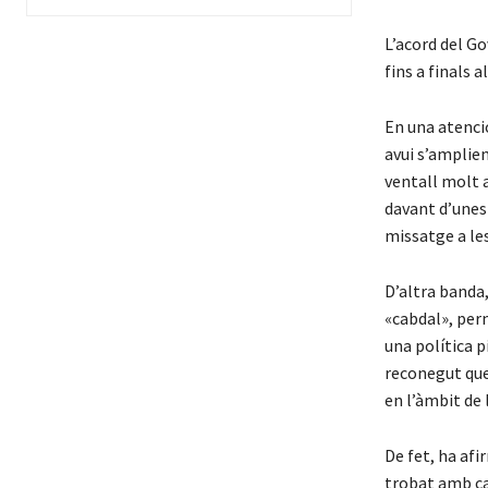
L’acord del Go
fins a finals a
En una atenció
avui s’amplie
ventall molt a
davant d’unes 
missatge a le
D’altra banda,
«cabdal», perm
una política p
reconegut que 
en l’àmbit de 
De fet, ha afi
trobat amb ca