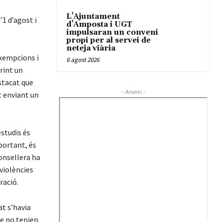
L’Ajuntament
’1 d’agost i
d’Amposta i UGT
impulsaran un conveni
propi per al servei de
neteja viària
exempcions i
6 agost 2026
rint un
stacat que
- Anunci -
t enviant un
studis és
portant, és
consellera ha
violències
ració.
at s’havia
e no tenien