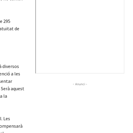
de 295
atuïtat de
à diversos
enció a les
esentar
- Anunci -
. Serà aquest
a la
. Les
i compensarà