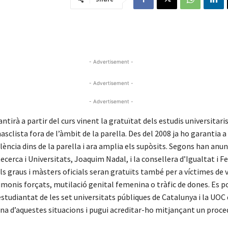
- Advertisement -
- Advertisement -
- Advertisement -
ntirà a partir del curs vinent la gratuïtat dels estudis universitari
asclista fora de l’àmbit de la parella. Des del 2008 ja ho garantia a
lència dins de la parella i ara amplia els supòsits. Segons han anun
ecerca i Universitats, Joaquim Nadal, i la consellera d’Igualtat i 
ls graus i màsters oficials seran gratuïts també per a víctimes de 
monis forçats, mutilació genital femenina o tràfic de dones. Es p
estudiantat de les set universitats públiques de Catalunya i la UOC 
una d’aquestes situacions i pugui acreditar-ho mitjançant un proc