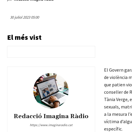
30 juliol 2023 05:00
El més vist
El Govern gara
de violència m
que patien vio
conseller de R
Tània Verge, e
sexuals, matri
a la mesura l’
Redacció Imagina Ràdio
víctima d’alg
https://www.imaginaradio.cat
específic.