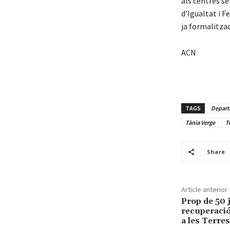
als centres se
d’Igualtat i F
ja formalitza
ACN
TAGS
Depart
Tània Verge
T
Share
Article anterior
Prop de 50 
recuperaci
a les Terres