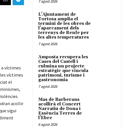
7 agost 2026
L’Ajuntament de
Tortosa amplia el
termini de les obres de
l’aparcament dels
terrenys de Renfe per
les altes temperatures
7 agost 2026
Amposta recupera les
Cases del Castell i
culmina un projecte
s a víctimes
estratègic que vincula
 les víctimes
patrimoni, turisme i
gastronomia
ciat el
7 agost 2026
Feminismes,
violències
Mas de Barberans
odran acollir
acollirà el Concert
Narratiu de Dona i
que sigui
Essència Terres de
ediment
l’Ebre
6 agost 2026