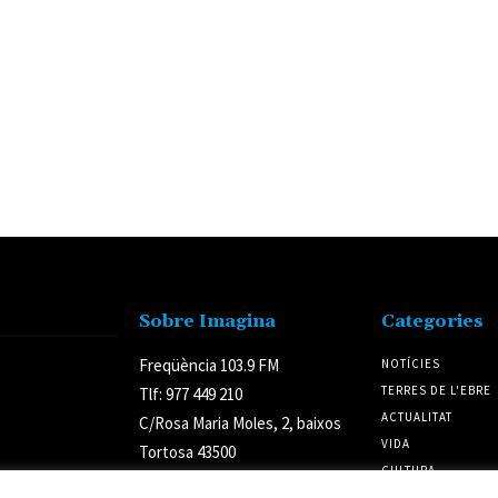
Sobre Imagina
Categories
Freqüència 103.9 FM
NOTÍCIES
TERRES DE L'EBRE
Tlf: 977 449 210
ACTUALITAT
C/Rosa Maria Moles, 2, baixos
VIDA
Tortosa 43500
CULTURA
Tarragona (Espanya)
POLÍTICA