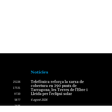
Notícies
Telefònica reforça la xarxa de
25226
cobertura en 290 punts de
17531
Tarragona, les Terres de l’Ebre i
Lleida per l’eclipsi solar
8720
6 agost 2026
5877
2438
L’Ampolla programa una agenda
2431