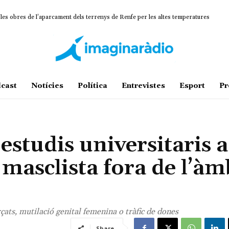
 obres de l’aparcament dels terrenys de Renfe per les altes temperatures
ina un projecte estratègic que vincula patrimoni, turisme i gastronomia
cast
Notícies
Política
Entrevistes
Esport
Pr
estudis universitaris a
 masclista fora de l’àm
çats, mutilació genital femenina o tràfic de dones
Share