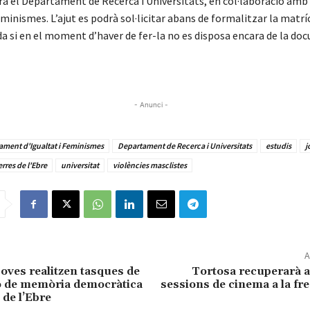
rà el Departament de Recerca i Universitats, en col·laboració amb 
eminismes. L’ajut es podrà sol·licitar abans de formalitzar la matrí
da si en el moment d’haver de fer-la no es disposa encara de la d
- Anunci -
ament d'Igualtat i Feminismes
Departament de Recerca i Universitats
estudis
j
erres de l'Ebre
universitat
violències masclistes
A
joves realitzen tasques de
Tortosa recuperarà a 
ó de memòria democràtica
sessions de cinema a la fre
 de l’Ebre