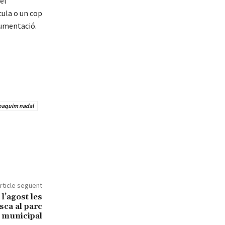
el
cula o un cop
ocumentació.
oaquim nadal
rticle següent
l’agost les
sca al parc
municipal