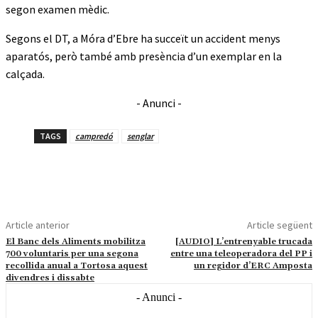
segon examen mèdic.
Segons el DT, a Móra d’Ebre ha succeït un accident menys
aparatós, però també amb presència d’un exemplar en la
calçada.
- Anunci -
TAGS
campredó
senglar
Article anterior
Article següent
El Banc dels Aliments mobilitza
[AUDIO] L’entrenyable trucada
700 voluntaris per una segona
entre una teleoperadora del PP i
recollida anual a Tortosa aquest
un regidor d’ERC Amposta
divendres i dissabte
- Anunci -