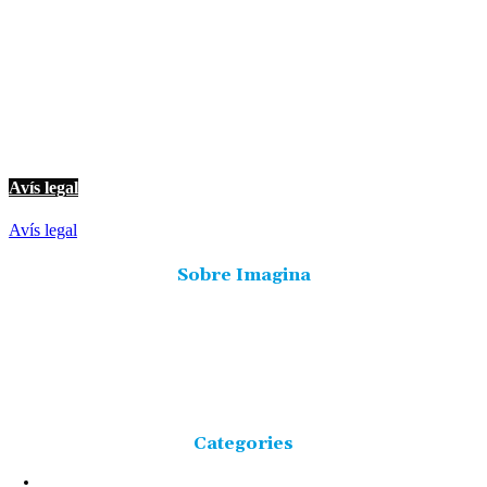
© Imagina Ràdio és la ràdio musical i informativa de les Terres de l'Ebre.
Tot i ser una emissora privada mantenim l'essència de servei públic per
oferir una informació de qualitat i de proximitat.
Avís legal
Avís legal
Sobre Imagina
Freqüència 103.9 FM
Tlf: 977 449 210
C/Rosa Maria Moles, 2, baixos Tortosa 43500
Tarragona (Espanya)
Categories
NOTÍCIES
25223