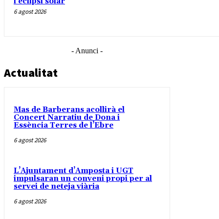
l’eclipsi solar
6 agost 2026
- Anunci -
Actualitat
Mas de Barberans acollirà el
Concert Narratiu de Dona i
Essència Terres de l’Ebre
6 agost 2026
L’Ajuntament d’Amposta i UGT
impulsaran un conveni propi per al
servei de neteja viària
6 agost 2026