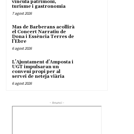
vincula patrimoni,
turisme i gastronomia
7 agost 2026
Mas de Barberans acollirà
el Concert Narratiu de
Dona i Essència Terres de
l’Ebre
6 agost 2026
L’Ajuntament d’Amposta i
UGT impulsaran un
conveni propi per al
servei de neteja viària
6 agost 2026
- Anunci -