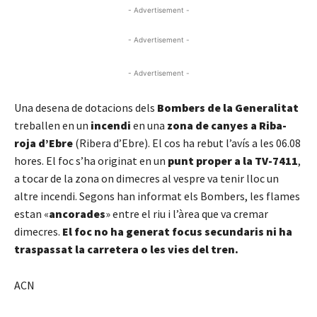
- Advertisement -
- Advertisement -
- Advertisement -
Una desena de dotacions dels
Bombers de la Generalitat
treballen en un
incendi
en una
zona de canyes a Riba-
roja d’Ebre
(Ribera d’Ebre). El cos ha rebut l’avís a les 06.08
hores. El foc s’ha originat en un
punt proper a la TV-7411
,
a tocar de la zona on dimecres al vespre va tenir lloc un
altre incendi. Segons han informat els Bombers, les flames
estan «
ancorades
» entre el riu i l’àrea que va cremar
dimecres.
El foc no ha generat focus secundaris ni ha
traspassat la carretera o les vies del tren.
ACN