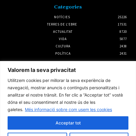
Categories
NOTÍCIES
25226
TERRES DE L'EBRE
17531
ACTUALITAT
8720
VIDA
5877
CULTURA
2438
POLÍTICA
2431
Notícies
Valorem la seva privacitat
Mas de Barberans acollirà el Concert
Utilitzem cookies per millorar la seva experiència de
Narratiu de Dona i Essència Terres de l’Ebre
navegació, mostrar anuncis o continguts personalitzats i
6 agost 2026
analitzar el nostre trànsit. En fer clic a “Acceptar tot” vostè
dóna el seu consentiment al nostre ús de les
galetes.
Més informació sobre com usem les cookies
Tortosa organitza un programa d’activitats
al fortí d’Orleans per a la tarda de l’eclipsi
solar
Acceptar tot
4 agost 2026