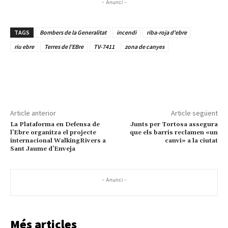
- Anunci -
TAGS
Bombers de la Generalitat
incendi
riba-roja d'ebre
riu ebre
Terres de l'EBre
TV-7411
zona de canyes
Article anterior
Article següent
La Plataforma en Defensa de
Junts per Tortosa assegura
l’Ebre organitza el projecte
que els barris reclamen «un
internacional WalkingRivers a
canvi» a la ciutat
Sant Jaume d’Enveja
- Anunci -
Més articles