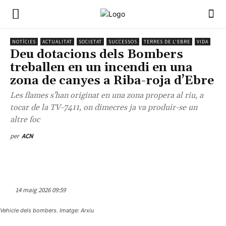
NOTÍCIES
ACTUALITAT
SOCIETAT
SUCCESSOS
TERRES DE L'EBRE
VIDA
Deu dotacions dels Bombers
treballen en un incendi en una
zona de canyes a Riba-roja d’Ebre
Les flames s'han originat en una zona propera al riu, a
tocar de la TV-7411, on dimecres ja va produir-se un
altre foc
per
ACN
14 maig 2026 09:59
Vehicle dels bombers. Imatge: Arxiu