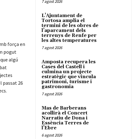
7 agost 2026
L’Ajuntament de
Tortosa amplia el
termini de les obres de
l’aparcament dels
terrenys de Renfe per
les altes temperatures
amb força en
7 agost 2026
an pogut
 que algú
Amposta recupera les
Cases del Castell i
obat
culmina un projecte
jectes
estratègic que vincula
patrimoni, turisme i
l passat 26
gastronomia
ecs.
7 agost 2026
Mas de Barberans
acollirà el Concert
Narratiu de Dona i
Essència Terres de
l’Ebre
6 agost 2026