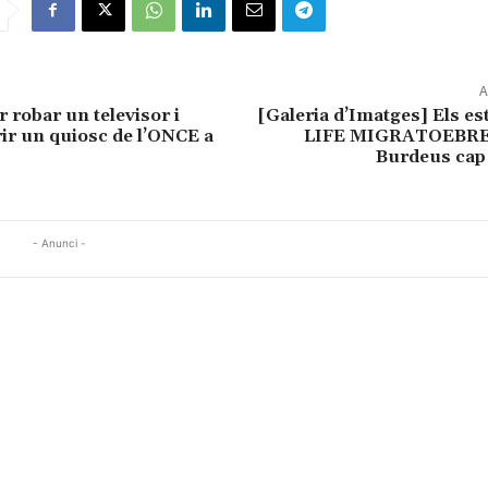
A
 robar un televisor i
[Galeria d’Imatges] Els es
rir un quiosc de l’ONCE a
LIFE MIGRATOEBRE 
Burdeus cap 
- Anunci -