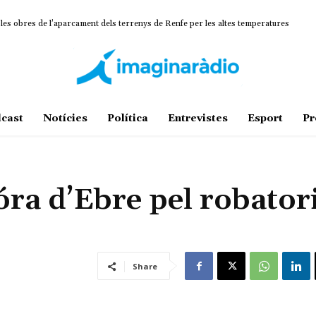
 les obres de l’aparcament dels terrenys de Renfe per les altes temperatures
cast
Notícies
Política
Entrevistes
Esport
Pr
ra d’Ebre pel robator
Share