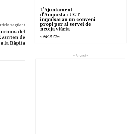
L’Ajuntament
d’Amposta i UGT
impulsaran un conveni
propi per al servei de
rticle següent
neteja viària
turions del
6 agost 2026
surten de
a la Ràpita
- Anunci -