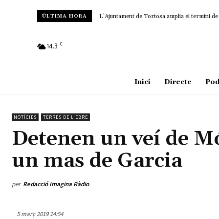
L’Ajuntament de Tortosa amplia el termini de
ÚLTIMA HORA
C
14.3
Amposta
Inici
Directe
Pod
NOTÍCIES
TERRES DE L'EBRE
Detenen un veí de Mó
un mas de Garcia
per
Redacció Imagina Ràdio
5 març 2019 14:54