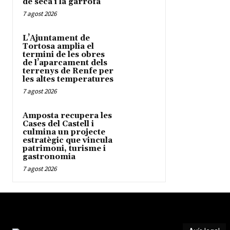
de secà i la garrofa
7 agost 2026
L’Ajuntament de
Tortosa amplia el
termini de les obres
de l’aparcament dels
terrenys de Renfe per
les altes temperatures
7 agost 2026
Amposta recupera les
Cases del Castell i
culmina un projecte
estratègic que vincula
patrimoni, turisme i
gastronomia
7 agost 2026