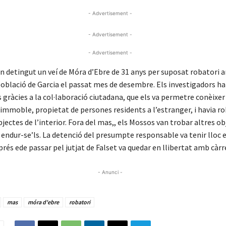
- Advertisement -
- Advertisement -
- Advertisement -
n detingut un veí de Móra d’Ebre de 31 anys per suposat robatori 
població de Garcia el passat mes de desembre. Els investigadors h
s gràcies a la col·laboració ciutadana, que els va permetre conèixer
’immoble, propietat de persones residents a l’estranger, i havia r
ctes de l’interior. Fora del mas,, els Mossos van trobar altres ob
endur-se’ls. La detenció del presumpte responsable va tenir lloc e
prés ede passar pel jutjat de Falset va quedar en llibertat amb càrr
- Anunci -
mas
móra d'ebre
robatori