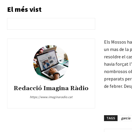
El més vist
Els Mossos ha
un mas de la 
resoldre el ca
havia forçat l
nombrosos obje
preparats per 
de febrer. Des
Redacció Imagina Ràdio
https://www.imaginaradio.cat
TAGS
garcia