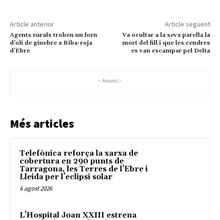
Article anterior
Article següent
Agents rurals troben un forn
Va ocultar a la seva parella la
d’oli de ginebre a Riba-roja
mort del fill i que les cendres
d’Ebre
es van escampar pel Delta
- Anunci -
Més articles
Telefònica reforça la xarxa de
cobertura en 290 punts de
Tarragona, les Terres de l’Ebre i
Lleida per l’eclipsi solar
6 agost 2026
L’Hospital Joan XXIII estrena