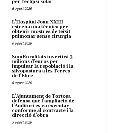
per l’eclipsi solar
6 agost 2026
L’Hospital Joan XXIII
estrena una tècnica per
obtenir mostres de teixit
pulmonar sense cirurgia
6 agost 2026
SomRuralitats invertirà 3
milions d’euros per
impulsar la repoblació i la
silvopastura a les Terres
de l’Ebre
6 agost 2026
L’Ajuntament de Tortosa
defensa que l’ampliació de
l’Auditori es va executar
conforme al contracte i la
direcció d’obra
5 agost 2026