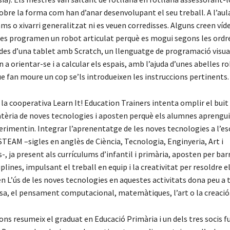
obre la forma com han d’anar desenvolupant el seu treball. A l’aul
ms o xivarri generalitzat ni es veuen corredisses. Alguns creen ví
tres programen un robot articulat perquè es mogui segons les ordre
es d’una tablet amb Scratch, un llenguatge de programació visua
 a orientar-se i a calcular els espais, amb l’ajuda d’unes abelles r
e fan moure un cop se’ls introdueixen les instruccions pertinents.
 la cooperativa Learn It! Education Trainers intenta omplir el buit
atèria de noves tecnologies i aposten perquè els alumnes aprengu
perimentin. Integrar l’aprenentatge de les noves tecnologies a l’esc
TEAM –sigles en anglès de Ciència, Tecnologia, Enginyeria, Art i
 ja present als currículums d’infantil i primària, aposten per bar
iplines, impulsant el treball en equip i la creativitat per resoldre e
n L’ús de les noves tecnologies en aquestes activitats dona peu a t
sa, el pensament computacional, matemàtiques, l’art o la creació
ons resumeix el graduat en Educació Primària i un dels tres socis 