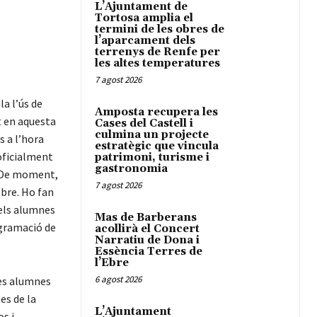
L’Ajuntament de
Tortosa amplia el
termini de les obres de
l’aparcament dels
terrenys de Renfe per
les altes temperatures
7 agost 2026
la l’ús de
Amposta recupera les
t en aquesta
Cases del Castell i
culmina un projecte
s a l’hora
estratègic que vincula
oficialment
patrimoni, turisme i
gastronomia
. De moment,
7 agost 2026
Ebre. Ho fan
 els alumnes
Mas de Barberans
ogramació de
acollirà el Concert
Narratiu de Dona i
Essència Terres de
l’Ebre
6 agost 2026
ves alumnes
es de la
L’Ajuntament
s i