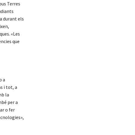
pus Terres
udiants
a durant els
ixen,
ques. «Les
ències que
p a
 i tot, a
mb la
mbé per a
ar o fer
ecnologies»,