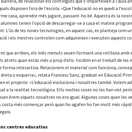
 Barrera, de relacionar els continguts que s’imparteixen a l’aula a
quals disposen fora de l’escola. «Que l’educació no es quedi a l’escol
erme casa, aprendre més jugant, passant-ho bé. Aquesta és la nostr
 alumnes tenen l’opció de descarregar-se a casa el mateix program
nt. L’ús de les noves tecnologies, en aquest cas, es planteja com 
ació i els mestres controlen com adquireixen i executen aquests c
t que arriben, els més menuts seuen formant una rotllana amb e
 atrets quan estàs més a prop d’ells. Incidim en el treball de les 
e forma interactiva. Relacionem el material com funciona, conce
 dreta o esquerra», relata Francesc Sanz, graduat en Educació Prim
 en el projecte. «L’educació evoluciona i nosaltres també. Volem a
ual a la realitat tecnològica. Ells moltes coses no les han vist però
 Quan érem xiquets nosaltres no era igual. Algunes coses quan les v
s costa més començar però quan ho agafen ho fan molt més ràpid
egeix.
inc centres educatius