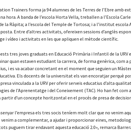
cation Trainers forma ja 94 alumnes de les Terres de l’Ebre amb ex
a hora. A banda de l’escola Horta Vella, treballen a l’Escola Carle
de la Ràpita; a l’escola del Temple de Tortosa; i a l’institut escola 
osta. Entre d’altres activitats, ofereixen sessions d’anglès espon
e i vídeo i activitats en les que apliquen el mètode científic.
ests tres joves graduats en Educació Primària i Infantil de la URV e
inar quan estaven estudiant la carrera, de forma genèrica, com a 
tius, i es va acabar concretant en el moment que seguien un Màste
cativa. Els docents de la universitat els van encoratjar perquè po
esa vinculada a la URV per oferir serveis educatius d’alta qualita
ogies de l’Aprenentatge i del Coneixement (TAC). Ho han fet com 
 partir d’un concepte horitzontal en el procés de presa de decision
senyar l’empresa els tres socis teníem molt clar que no venim aqu
ú: venim a complementar, a ajudar i proporcionar eines, metodologi
tots puguem tirar endavant aquesta educació 2.0», remarca Barrer