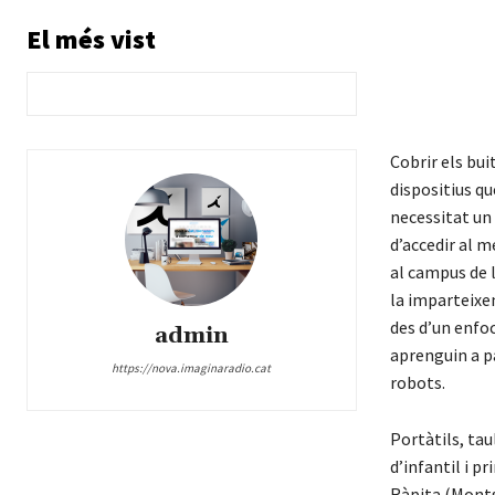
El més vist
Cobrir els bui
dispositius qu
necessitat un 
d’accedir al m
al campus de 
la imparteixen
des d’un enfo
admin
aprenguin a pa
https://nova.imaginaradio.cat
robots.
Portàtils, tau
d’infantil i p
Ràpita (Montsi