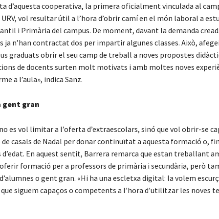
sta d’aquesta cooperativa, la primera oficialment vinculada al cam
a URV, vol resultar útil a l’hora d’obrir camí en el món laboral a est
fantil i Primària del campus. De moment, davant la demanda cread
 ja n’han contractat dos per impartir algunes classes. Això, afege
us graduats obrir el seu camp de treball a noves propostes didàcti
ions de docents surten molt motivats i amb moltes noves experi
rme a l’aula», indica Sanz.
a gent gran
 no es vol limitar a l’oferta d’extraescolars, sinó que vol obrir-se ca
 de casals de Nadal per donar continuïtat a aquesta formació o, fins
s d’edat. En aquest sentit, Barrera remarca que estan treballant a
’oferir formació per a professors de primària i secundària, però ta
d’alumnes o gent gran. «Hi ha una escletxa digital: la volem escurç
i que siguem capaços o competents a l’hora d’utilitzar les noves t