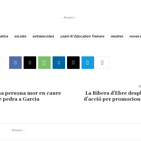
- Anunci -
ativa
escoles
extraescolars
Learn It! Education Trainers
mestres
noves 
A
a persona mor en caure
La Ribera d’Ebre desp
e pedra a Garcia
d’acció per promocion
- Anunci -