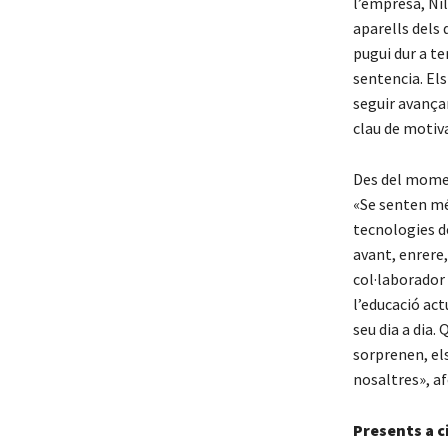
l’empresa, Nil
aparells dels 
pugui dur a t
sentencia. Els
seguir avança
clau de motiv
Des del momen
«Se senten més
tecnologies d
avant, enrere,
col·laborador
l’educació act
seu dia a dia.
sorprenen, el
nosaltres», af
Presents a c