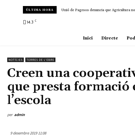
Unió de Pagesos denuncia que Agricultura no d
ÚLTIMA HORA
C
14.3
Amposta
Inici
Directe
Pod
NOTÍCIES
TERRES DE L'EBRE
Creen una cooperativa
que presta formació 
l’escola
per
admin
9 desembre 2019 11:08