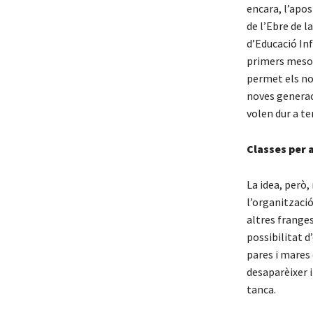
encara, l’apo
de l’Ebre de l
d’Educació In
primers mesos
permet els no
noves generac
volen dur a te
Classes per 
La idea, però,
l’organització
altres frange
possibilitat d
pares i mares 
desaparèixer 
tanca.