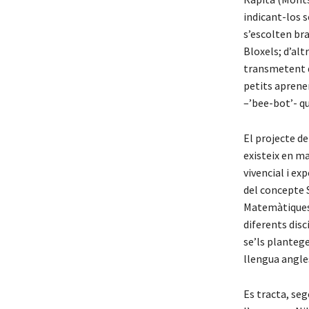
indicant-los s
s’escolten bra
Bloxels; d’al
transmetent d
petits aprenen
–’bee-bot’- qu
El projecte de
existeix en m
vivencial i ex
del concepte S
Matemàtiques-,
diferents disc
se’ls plantege
llengua angle
Es tracta, seg