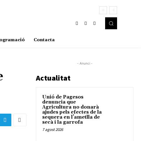
ogramació
Contacta
- Anunci -
e
Actualitat
Unió de Pagesos
denuncia que
Agricultura no donarà
ajudes pels efectes de la
sequera en l’ametlla de
secà i la garrofa
7 agost 2026