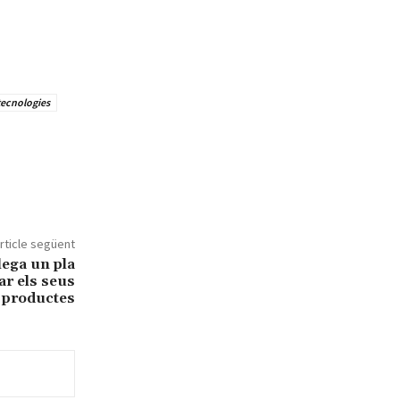
tecnologies
rticle següent
lega un pla
ar els seus
productes