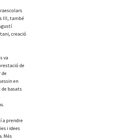
traescolars
s III, també
Agustí
tani, creació
s va
prestació de
r de
sessin en
t de basats
a
s.
í a prendre
es i idees
a. Més