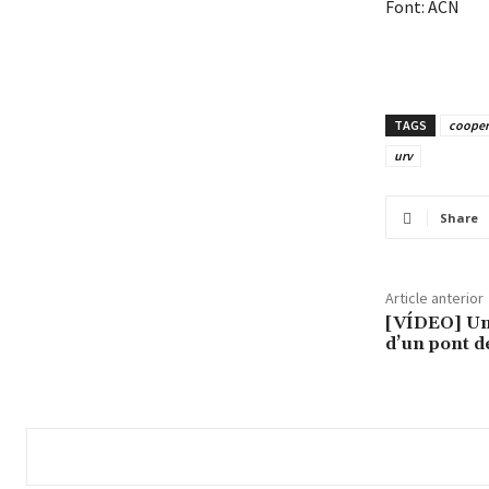
Font: ACN
TAGS
cooper
urv
Share
Article anterior
[VÍDEO] Un
d’un pont d