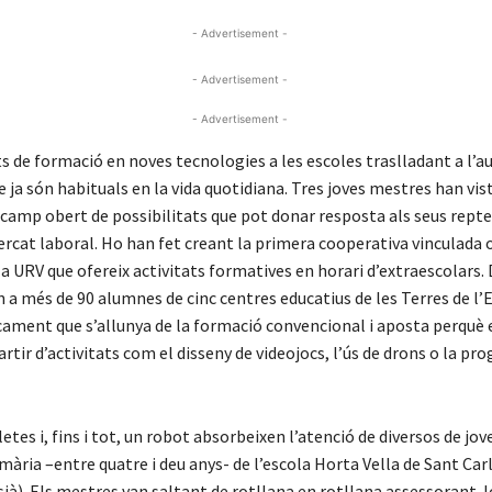
- Advertisement -
- Advertisement -
- Advertisement -
ts de formació en noves tecnologies a les escoles traslladant a l’au
e ja són habituals en la vida quotidiana. Tres joves mestres han vis
camp obert de possibilitats que pot donar resposta als seus repte
ercat laboral. Ho han fet creant la primera cooperativa vinculada 
la URV que ofereix activitats formatives en horari d’extraescolars
 a més de 90 alumnes de cinc centres educatius de les Terres de l’
cament que s’allunya de la formació convencional i aposta perquè
rtir d’activitats com el disseny de videojocs, l’ús de drons o la pr
letes i, fins i tot, un robot absorbeixen l’atenció de diversos de jo
rimària –entre quatre i deu anys- de l’escola Horta Vella de Sant Carl
à). Els mestres van saltant de rotllana en rotllana assessorant-lo