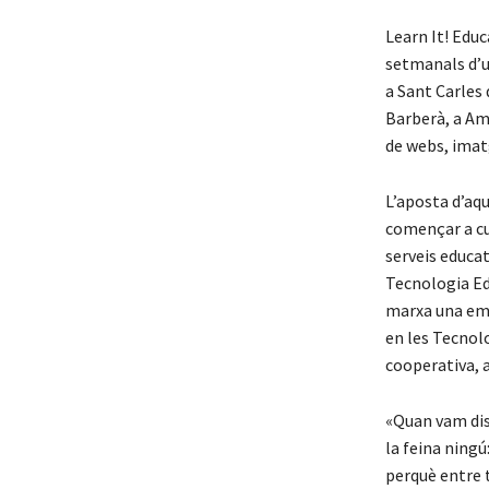
Learn It! Edu
setmanals d’un
a Sant Carles 
Barberà, a Amp
de webs, imatg
L’aposta d’aqu
començar a cu
serveis educa
Tecnologia Edu
marxa una empr
en les Tecnol
cooperativa, a
«Quan vam dis
la feina ning
perquè entre 