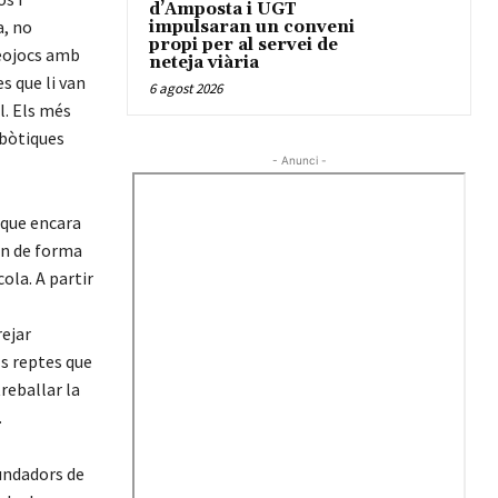
d’Amposta i UGT
a, no
impulsaran un conveni
propi per al servei de
deojocs amb
neteja viària
s que li van
6 agost 2026
l. Els més
obòtiques
- Anunci -
 que encara
in de forma
ola. A partir
rejar
ls reptes que
reballar la
.
fundadors de