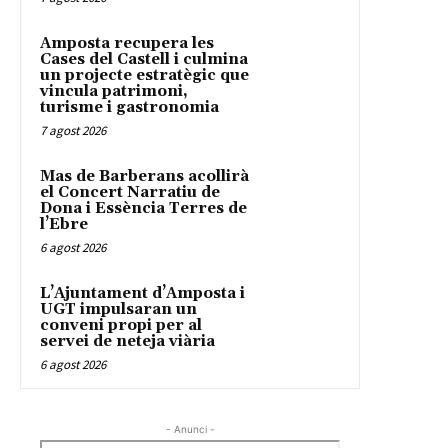
Amposta recupera les
Cases del Castell i culmina
un projecte estratègic que
vincula patrimoni,
turisme i gastronomia
7 agost 2026
Mas de Barberans acollirà
el Concert Narratiu de
Dona i Essència Terres de
l’Ebre
6 agost 2026
L’Ajuntament d’Amposta i
UGT impulsaran un
conveni propi per al
servei de neteja viària
6 agost 2026
- Anunci -