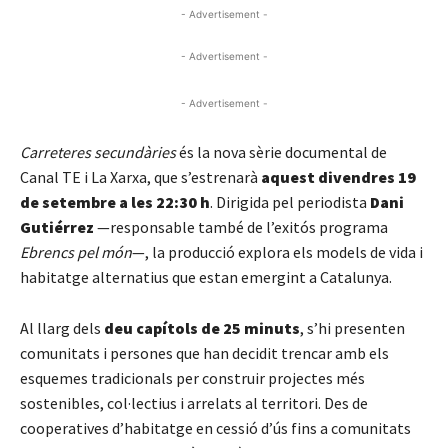
- Advertisement -
- Advertisement -
- Advertisement -
Carreteres secundàries
és la nova sèrie documental de
Canal TE i La Xarxa, que s’estrenarà
aquest divendres 19
de setembre a les 22:30 h
. Dirigida pel periodista
Dani
Gutiérrez
—responsable també de l’exitós programa
Ebrencs pel món
—, la producció explora els models de vida i
habitatge alternatius que estan emergint a Catalunya.
Al llarg dels
deu capítols de 25 minuts
, s’hi presenten
comunitats i persones que han decidit trencar amb els
esquemes tradicionals per construir projectes més
sostenibles, col·lectius i arrelats al territori. Des de
cooperatives d’habitatge en cessió d’ús fins a comunitats