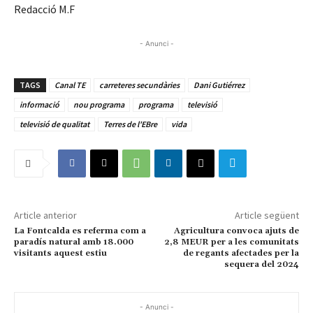
Redacció M.F
- Anunci -
TAGS
Canal TE
carreteres secundàries
Dani Gutiérrez
informació
nou programa
programa
televisió
televisió de qualitat
Terres de l'EBre
vida
Article anterior
Article següent
La Fontcalda es referma com a
Agricultura convoca ajuts de
paradís natural amb 18.000
2,8 MEUR per a les comunitats
visitants aquest estiu
de regants afectades per la
sequera del 2024
- Anunci -