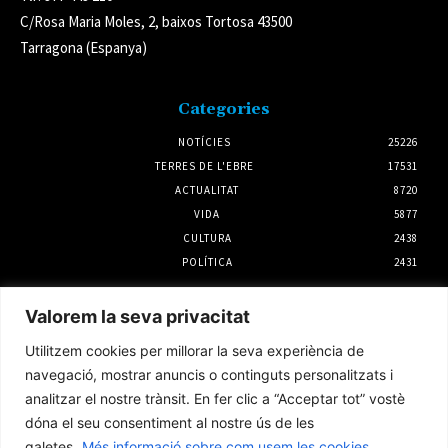
C/Rosa Maria Moles, 2, baixos Tortosa 43500
Tarragona (Espanya)
Categories
NOTÍCIES
25226
TERRES DE L'EBRE
17531
ACTUALITAT
8720
VIDA
5877
CULTURA
2438
POLÍTICA
2431
Notícies
Valorem la seva privacitat
Regular el vehicle privat té el suport dels
Utilitzem cookies per millorar la seva experiència de
turistes del delta de l’Ebre si beneficia l’espai
natural
navegació, mostrar anuncis o continguts personalitzats i
4 agost 2026
analitzar el nostre trànsit. En fer clic a “Acceptar tot” vostè
dóna el seu consentiment al nostre ús de les
galetes.
Més informació sobre com usem les cookies