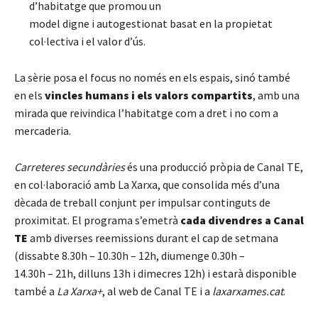
d’habitatge que promou un
model digne i autogestionat basat en la propietat
col·lectiva i el valor d’ús.
La sèrie posa el focus no només en els espais, sinó també
en els
vincles humans i els valors compartits
, amb una
mirada que reivindica l’habitatge com a dret i no com a
mercaderia.
Carreteres secundàries
és una producció pròpia de Canal TE,
en col·laboració amb La Xarxa, que consolida més d’una
dècada de treball conjunt per impulsar continguts de
proximitat. El programa s’emetrà
cada divendres a Canal
TE
amb diverses reemissions durant el cap de setmana
(dissabte 8.30h – 10.30h – 12h, diumenge 0.30h –
14.30h – 21h, dilluns 13h i dimecres 12h) i estarà disponible
també a
La Xarxa+
, al web de Canal TE i a
laxarxames.cat
.