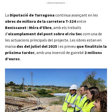
- Advertisement -
La
Diputació de Tarragona
continua avançant en les
obres de millora de la carretera T-324
entre
Benissanet
i
Móra d’Ebre
, amb els treballs
d’
eixamplament del pont sobre el riu Sec
com una de
les actuacions principals del projecte. Les obres estan en
marxa
des del juliol del 2025
i es preveu
que finalitzin la
pròxima tardor
, amb una inversió de gairebé
2 milions
d’euros
.