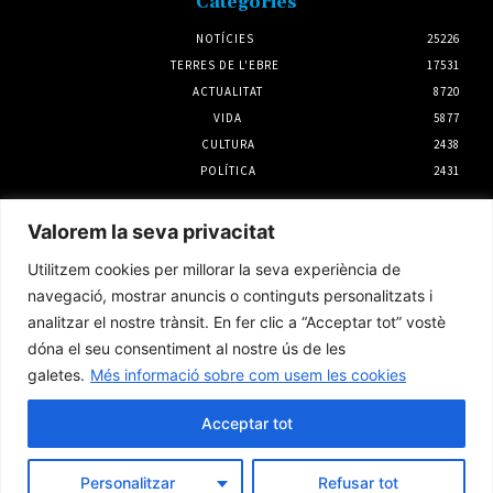
Categories
NOTÍCIES
25226
TERRES DE L'EBRE
17531
ACTUALITAT
8720
VIDA
5877
CULTURA
2438
POLÍTICA
2431
Notícies
Valorem la seva privacitat
Telefònica reforça la xarxa de cobertura en
Utilitzem cookies per millorar la seva experiència de
290 punts de Tarragona, les Terres de l’Ebre
i Lleida per l’eclipsi solar
navegació, mostrar anuncis o continguts personalitzats i
6 agost 2026
analitzar el nostre trànsit. En fer clic a “Acceptar tot” vostè
dóna el seu consentiment al nostre ús de les
galetes.
Més informació sobre com usem les cookies
L’Ametlla de Mar i Palamós preparen el 10è
aniversari del seu agermanament
Acceptar tot
3 agost 2026
Personalitzar
Refusar tot