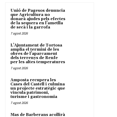
Unió de Pagesos denuncia
que Agricultura no
donarà ajudes pels efectes
de la sequera en l’ametlla
de secà i la garrofa
7 agost 2026
L’Ajuntament de Tortosa
amplia el termini de les
obres de l’aparcament
dels terrenys de Renfe
per les altes temperatures
7 agost 2026
Amposta recupera les
Cases del Castell i culmina
un projecte estratègic que
vincula patrimoni,
turisme i gastronomia
7 agost 2026
Mas de Barberans acollirà