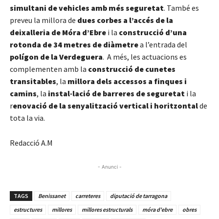
simultani de vehicles amb més seguretat
. També es
preveu la millora de
dues corbes a l’accés de la
deixalleria de Móra d’Ebre
i la
construcció d’una
rotonda de 34 metres de diàmetre
a l’entrada del
polígon de la Verdeguera
. A més, les actuacions es
complementen amb la
construcció de cunetes
transitables
, la
millora dels accessos a finques i
camins
, la
instal·lació de barreres de seguretat
i la
r
enovació de la senyalització vertical i horitzontal
de
tota la via.
Redacció A.M
- Anunci -
TAGS
Benissanet
carreteres
diputació de tarragona
estructures
millores
millores estructurals
móra d'ebre
obres