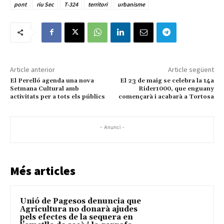
pont
riu Sec
T-324
territori
urbanisme
Article anterior
Article següent
El Perelló agenda una nova
El 23 de maig se celebra la 14a
Setmana Cultural amb
Rider1000, que enguany
activitats per a tots els públics
començarà i acabarà a Tortosa
- Anunci -
Més articles
Unió de Pagesos denuncia que
Agricultura no donarà ajudes
pels efectes de la sequera en