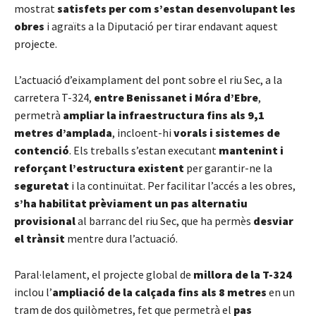
mostrat
satisfets per com s’estan desenvolupant les
obres
i agraïts a la Diputació per tirar endavant aquest
projecte.
L’actuació d’eixamplament del pont sobre el riu Sec, a la
carretera T-324,
entre Benissanet i Móra d’Ebre
,
permetrà
ampliar la infraestructura fins als 9,1
metres d’amplada
, incloent-hi
vorals i sistemes de
contenció
. Els treballs s’estan executant
mantenint i
reforçant l’estructura existent
per garantir-ne la
seguretat
i la continuïtat. Per facilitar l’accés a les obres,
s’ha habilitat prèviament un pas alternatiu
provisional
al barranc del riu Sec, que ha permès
desviar
el trànsit
mentre dura l’actuació.
Paral·lelament, el projecte global de
millora de la T-324
inclou l’
ampliació de la calçada fins als 8 metres
en un
tram de dos quilòmetres, fet que permetrà el
pas