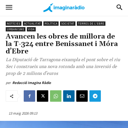
NOTÍCIES
ACTUALITAT
POLÍTICA
SOCIETAT
TERRES DE L'EBRE
URBANISME
VIDA
Avancen les obres de millora de
la T-324 entre Benissanet i Móra
d’Ebre
La Diputació de Tarragona eixampla el pont sobre el riu
Sec i construeix una nova rotonda amb una inversió de
prop de 2 milions d’euros
per
Redacció Imagina Ràdio
13 maig 2026 09:13