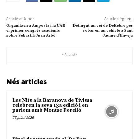
Article anterior
Article següent
Organitzen a Amposta i la UAB
Detingut un veí de Deltebre per
el primer congrés acadèmic
robar en un vehicle a Sant
sobre Sebastià Juan Arbó
Jaume d’Enveja
- Anunci -
Més articles
Les Nits a la Baranova de Tivissa
celebren la seva 13a edició i en
parlem amb Montse Perelló
27 juliol 2026