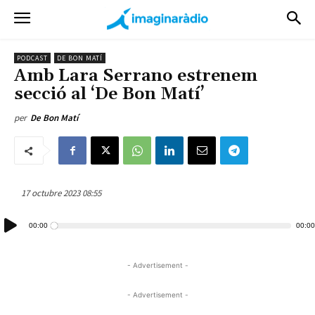
PODCAST
DE BON MATÍ
Amb Lara Serrano estrenem
secció al ‘De Bon Matí’
per
De Bon Matí
17 octubre 2023 08:55
Reproductor
00:00
00:00
d'àudio
- Advertisement -
- Advertisement -