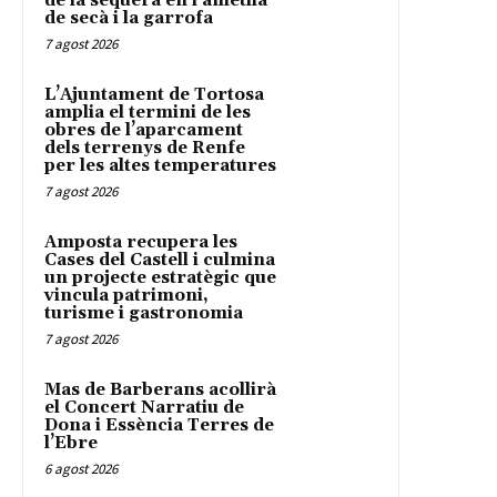
de la sequera en l’ametlla
de secà i la garrofa
7 agost 2026
L’Ajuntament de Tortosa
amplia el termini de les
obres de l’aparcament
dels terrenys de Renfe
per les altes temperatures
7 agost 2026
Amposta recupera les
Cases del Castell i culmina
un projecte estratègic que
vincula patrimoni,
turisme i gastronomia
7 agost 2026
Mas de Barberans acollirà
el Concert Narratiu de
Dona i Essència Terres de
l’Ebre
6 agost 2026