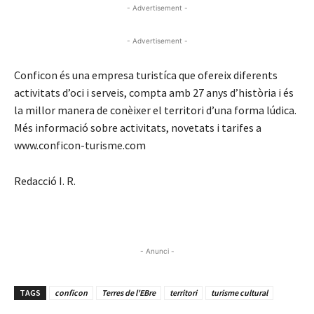
- Advertisement -
- Advertisement -
Conficon és una empresa turistíca que ofereix diferents
activitats d’oci i serveis, compta amb 27 anys d’història i és
la millor manera de conèixer el territori d’una forma lúdica.
Més informació sobre activitats, novetats i tarifes a
www.conficon-turisme.com
Redacció I. R.
- Anunci -
TAGS
conficon
Terres de l'EBre
territori
turisme cultural