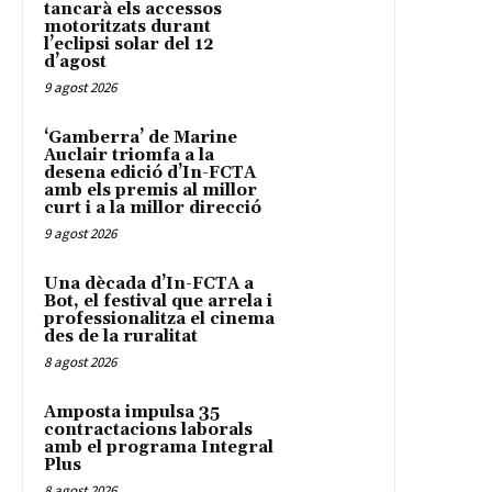
tancarà els accessos
motoritzats durant
l’eclipsi solar del 12
d’agost
9 agost 2026
‘Gamberra’ de Marine
Auclair triomfa a la
desena edició d’In-FCTA
amb els premis al millor
curt i a la millor direcció
9 agost 2026
Una dècada d’In-FCTA a
Bot, el festival que arrela i
professionalitza el cinema
des de la ruralitat
8 agost 2026
Amposta impulsa 35
contractacions laborals
amb el programa Integral
Plus
8 agost 2026