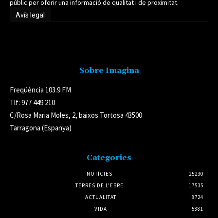
públic per oferir una informació de qualitat i de proximitat.
Avís legal
Avís legal
Sobre Imagina
Freqüència 103.9 FM
Tlf: 977 449 210
C/Rosa Maria Moles, 2, baixos Tortosa 43500
Tarragona (Espanya)
Categories
NOTÍCIES
25230
TERRES DE L'EBRE
17535
ACTUALITAT
8724
VIDA
5881