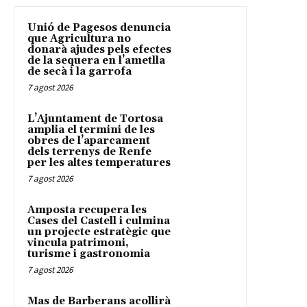
Unió de Pagesos denuncia
que Agricultura no
donarà ajudes pels efectes
de la sequera en l’ametlla
de secà i la garrofa
7 agost 2026
L’Ajuntament de Tortosa
amplia el termini de les
obres de l’aparcament
dels terrenys de Renfe
per les altes temperatures
7 agost 2026
Amposta recupera les
Cases del Castell i culmina
un projecte estratègic que
vincula patrimoni,
turisme i gastronomia
7 agost 2026
Mas de Barberans acollirà