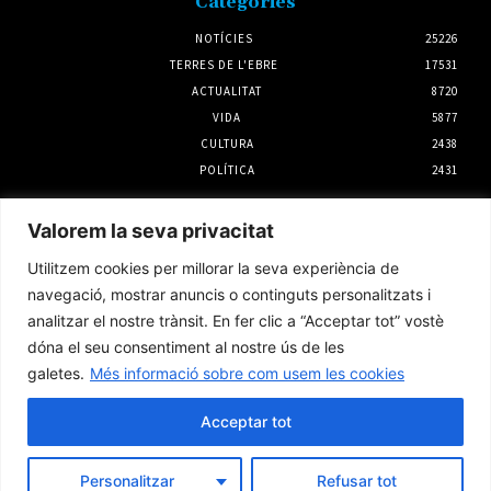
Categories
NOTÍCIES
25226
TERRES DE L'EBRE
17531
ACTUALITAT
8720
VIDA
5877
CULTURA
2438
POLÍTICA
2431
Notícies
Valorem la seva privacitat
L’Observatori de l’Ebre lidera de nou la
Utilitzem cookies per millorar la seva experiència de
recerca sobre l’astre rei en el segon eclipsi
solar total de la seva història
navegació, mostrar anuncis o continguts personalitzats i
5 agost 2026
analitzar el nostre trànsit. En fer clic a “Acceptar tot” vostè
dóna el seu consentiment al nostre ús de les
galetes.
Més informació sobre com usem les cookies
L’Ajuntament de Tortosa defensa que
l’ampliació de l’Auditori es va executar
conforme al contracte i la direcció d’obra
Acceptar tot
5 agost 2026
Personalitzar
Refusar tot