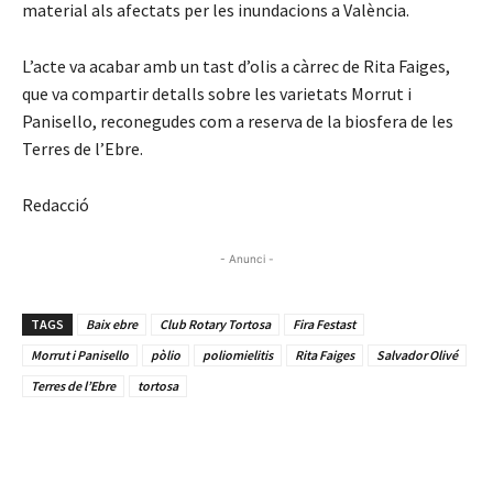
material als afectats per les inundacions a València.
L’acte va acabar amb un tast d’olis a càrrec de Rita Faiges,
que va compartir detalls sobre les varietats Morrut i
Panisello, reconegudes com a reserva de la biosfera de les
Terres de l’Ebre.
Redacció
- Anunci -
TAGS
Baix ebre
Club Rotary Tortosa
Fira Festast
Morrut i Panisello
pòlio
poliomielitis
Rita Faiges
Salvador Olivé
Terres de l’Ebre
tortosa