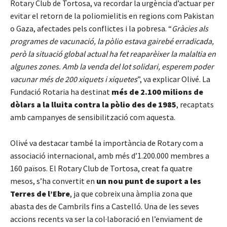
Rotary Club de Tortosa, va recordar la urgència d’actuar per
evitar el retorn de la poliomielitis en regions com Pakistan
o Gaza, afectades pels conflictes i la pobresa. “
Gràcies als
programes de vacunació, la pòlio estava gairebé erradicada,
però la situació global actual ha fet reaparèixer la malaltia en
algunes zones. Amb la venda del lot solidari, esperem poder
vacunar més de 200 xiquets i xiquetes
”, va explicar Olivé. La
Fundació Rotaria ha destinat
més de 2.100 milions de
dòlars a la lluita contra la pòlio des de 1985
, recaptats
amb campanyes de sensibilització com aquesta.
Olivé va destacar també la importància de Rotary com a
associació internacional, amb més d’1.200.000 membres a
160 països. El Rotary Club de Tortosa, creat fa quatre
mesos, s’ha convertit en
un nou punt de suport a les
Terres de l’Ebre
, ja que cobreix una àmplia zona que
abasta des de Cambrils fins a Castelló. Una de les seves
accions recents va ser la col·laboració en l’enviament de