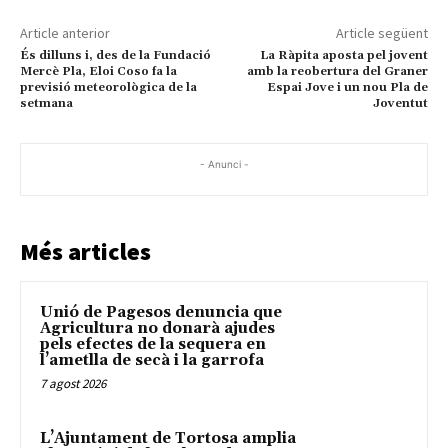
Article anterior
Article següent
És dilluns i, des de la Fundació
La Ràpita aposta pel jovent
Mercè Pla, Eloi Coso fa la
amb la reobertura del Graner
previsió meteorològica de la
Espai Jove i un nou Pla de
setmana
Joventut
- Anunci -
Més articles
Unió de Pagesos denuncia que
Agricultura no donarà ajudes
pels efectes de la sequera en
l’ametlla de secà i la garrofa
7 agost 2026
L’Ajuntament de Tortosa amplia