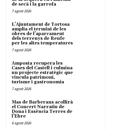
de secà i la garrofa
7 agost 2026
L’Ajuntament de Tortosa
amplia el termini de les
obres de l’aparcament
dels terrenys de Renfe
per les altes temperatures
7 agost 2026
Amposta recupera les
Cases del Castell i culmina
un projecte estratègic que
vincula patrimoni,
turisme i gastronomia
7 agost 2026
Mas de Barberans acollirà
el Concert Narratiu de
Dona i Essència Terres de
l’Ebre
6 agost 2026