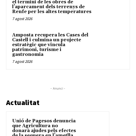
el termini de les obres de
l’aparcament dels terrenys de
Renfe per les altes temperatures
7 agost 2026
Amposta recupera les Cases del
Castell i culmina un projecte
estratègic que vincula
patrimoni, turisme i
gastronomia
7 agost 2026
- Anunci -
Actualitat
Unió de Pagesos denuncia
que Agricultura no
donarà ajudes pels efectes
de la sequera en l’ametlla