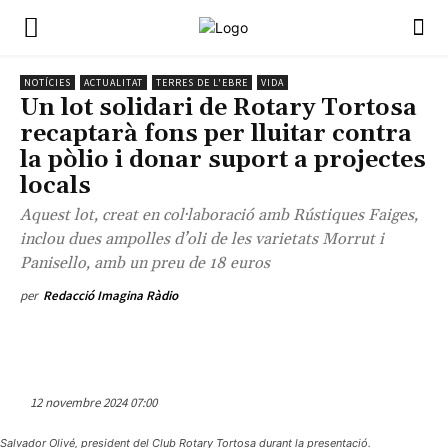
NOTÍCIES
ACTUALITAT
TERRES DE L'EBRE
VIDA
Un lot solidari de Rotary Tortosa
recaptarà fons per lluitar contra
la pòlio i donar suport a projectes
locals
Aquest lot, creat en col·laboració amb Rústiques Faiges,
inclou dues ampolles d’oli de les varietats Morrut i
Panisello, amb un preu de 18 euros
per
Redacció Imagina Ràdio
12 novembre 2024 07:00
Salvador Olivé, president del Club Rotary Tortosa durant la presentació.