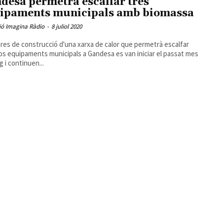
desa permetrà escalfar tres
ipaments municipals amb biomassa
ió Imagina Ràdio
-
8 juliol 2020
res de construcció d'una xarxa de calor que permetrà escalfar
os equipaments municipals a Gandesa es van iniciar el passat mes
g i continuen...