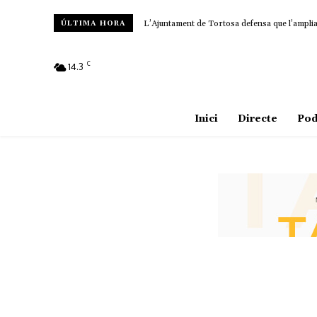
L’Ajuntament de Tortosa defensa que l’ampliac
ÚLTIMA HORA
C
14.3
Amposta
Inici
Directe
Pod