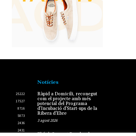
Notícies
Ràpid a Domicili, reconegut
25222
com el projecte amb més
17527
potencial del Programa
d’Incubació d’Start-ups de la
8716
Ribera d’Ebre
5873
3 agost 2026
2436
2431
El 61è Concert Popular de