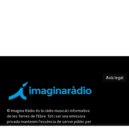
Avís legal
Avís legal
© Imagina Ràdio és la ràdio musical i informativa
de les Terres de l'Ebre. Tot i ser una emissora
privada mantenim l'essència de servei públic per
oferir una informació de qualitat i de proximitat.