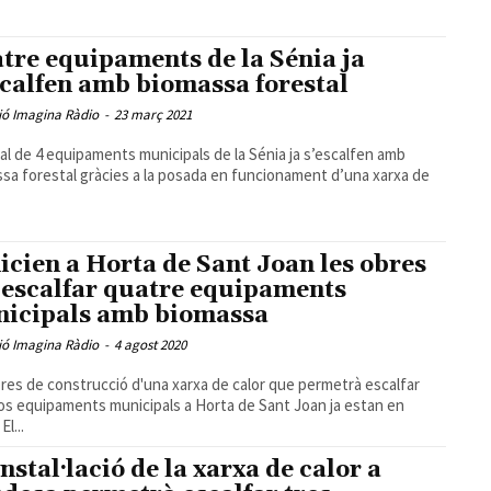
tre equipaments de la Sénia ja
scalfen amb biomassa forestal
ió Imagina Ràdio
-
23 març 2021
al de 4 equipaments municipals de la Sénia ja s’escalfen amb
sa forestal gràcies a la posada en funcionament d’una xarxa de
nicien a Horta de Sant Joan les obres
 escalfar quatre equipaments
icipals amb biomassa
ió Imagina Ràdio
-
4 agost 2020
res de construcció d'una xarxa de calor que permetrà escalfar
os equipaments municipals a Horta de Sant Joan ja estan en
El...
instal·lació de la xarxa de calor a