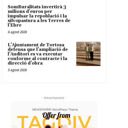
SomRuralitats invertirà 3
milions d’euros per
impulsar la repoblació i la
silvopastura a les Terres de
l’Ebre
6 agost 2026
L’Ajuntament de Tortosa
defensa que l’ampliació de
l’Auditori es va executar
conforme al contracte i la
direcció d’obra
5 agost 2026
- Advertisement -