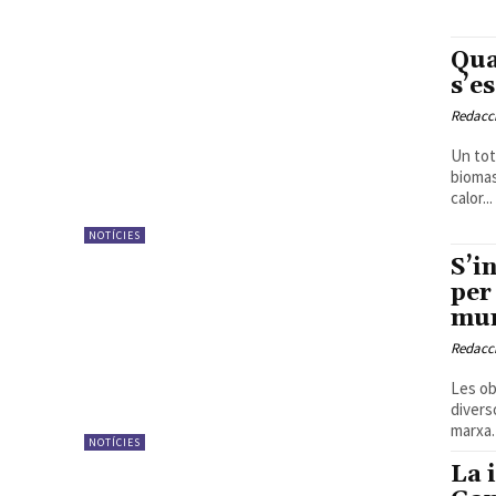
Qua
s’e
Redacc
Un tot
biomas
calor...
NOTÍCIES
S’i
per
mun
Redacc
Les ob
divers
marxa. 
NOTÍCIES
La 