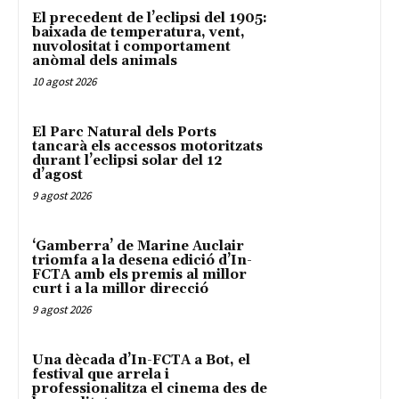
El precedent de l’eclipsi del 1905:
baixada de temperatura, vent,
nuvolositat i comportament
anòmal dels animals
10 agost 2026
El Parc Natural dels Ports
tancarà els accessos motoritzats
durant l’eclipsi solar del 12
d’agost
9 agost 2026
‘Gamberra’ de Marine Auclair
triomfa a la desena edició d’In-
FCTA amb els premis al millor
curt i a la millor direcció
9 agost 2026
Una dècada d’In-FCTA a Bot, el
festival que arrela i
professionalitza el cinema des de