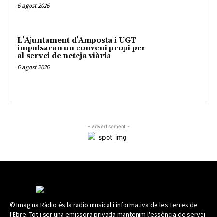
6 agost 2026
L’Ajuntament d’Amposta i UGT
impulsaran un conveni propi per
al servei de neteja viària
6 agost 2026
- Advertisement -
© Imagina Ràdio és la ràdio musical i informativa de les Terres de
l'Ebre. Tot i ser una emissora privada mantenim l'essència de servei