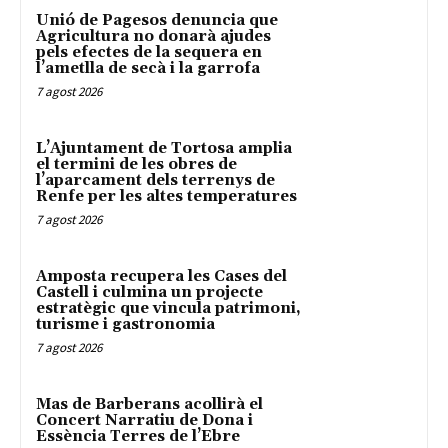
Unió de Pagesos denuncia que
Agricultura no donarà ajudes
pels efectes de la sequera en
l’ametlla de secà i la garrofa
7 agost 2026
L’Ajuntament de Tortosa amplia
el termini de les obres de
l’aparcament dels terrenys de
Renfe per les altes temperatures
7 agost 2026
Amposta recupera les Cases del
Castell i culmina un projecte
estratègic que vincula patrimoni,
turisme i gastronomia
7 agost 2026
Mas de Barberans acollirà el
Concert Narratiu de Dona i
Essència Terres de l’Ebre