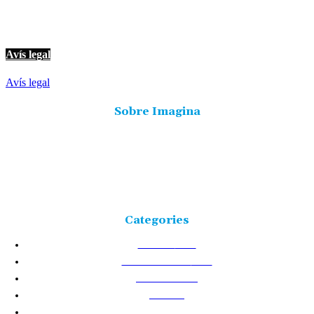
© Imagina Ràdio és la ràdio musical i informativa de les Terres de l'Ebre.
Tot i ser una emissora privada mantenim l'essència de servei públic per
oferir una informació de qualitat i de proximitat.
Avís legal
Avís legal
Sobre Imagina
Freqüència 103.9 FM
Tlf: 977 449 210
C/Rosa Maria Moles, 2, baixos Tortosa 43500
Tarragona (Espanya)
Categories
NOTÍCIES
25237
TERRES DE L'EBRE
17542
ACTUALITAT
8731
VIDA
5888
CULTURA
2442