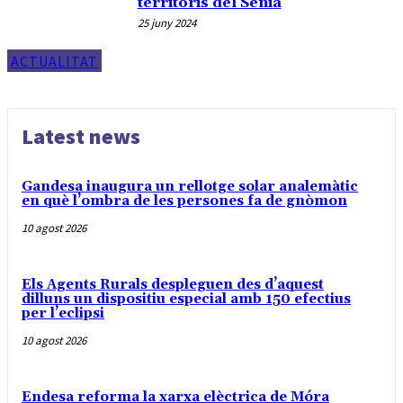
territoris del Sénia
25 juny 2024
ACTUALITAT
Latest news
Gandesa inaugura un rellotge solar analemàtic
en què l’ombra de les persones fa de gnòmon
10 agost 2026
Els Agents Rurals despleguen des d’aquest
dilluns un dispositiu especial amb 150 efectius
per l’eclipsi
10 agost 2026
Endesa reforma la xarxa elèctrica de Móra