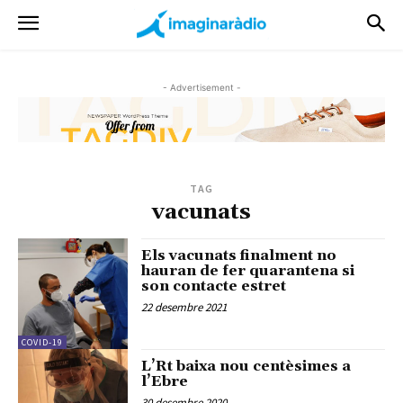
- Advertisement -
TAG
vacunats
Els vacunats finalment no
hauran de fer quarantena si
son contacte estret
22 desembre 2021
COVID-19
L’Rt baixa nou centèsimes a
l’Ebre
30 desembre 2020