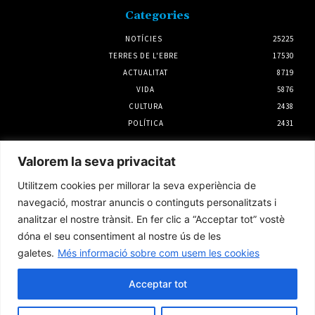
Categories
NOTÍCIES
25225
TERRES DE L'EBRE
17530
ACTUALITAT
8719
VIDA
5876
CULTURA
2438
POLÍTICA
2431
Notícies
Valorem la seva privacitat
L’Observatori de l’Ebre lidera de nou la
Utilitzem cookies per millorar la seva experiència de
recerca sobre l’astre rei en el segon eclipsi
solar total de la seva història
navegació, mostrar anuncis o continguts personalitzats i
5 agost 2026
analitzar el nostre trànsit. En fer clic a “Acceptar tot” vostè
dóna el seu consentiment al nostre ús de les
galetes.
Més informació sobre com usem les cookies
El Servei Meteorològic de Catalunya emet un
nou avís per intensitat de pluja per dilluns a
la tarda
Acceptar tot
2 agost 2026