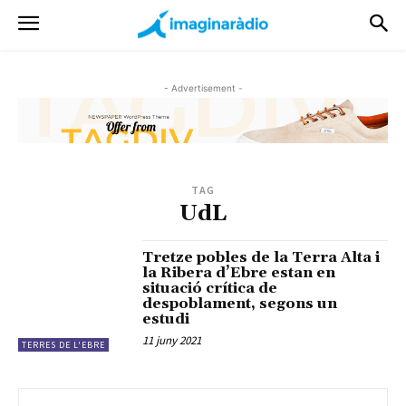
- Advertisement -
TAG
UdL
Tretze pobles de la Terra Alta i
la Ribera d’Ebre estan en
situació crítica de
despoblament, segons un
estudi
11 juny 2021
TERRES DE L'EBRE