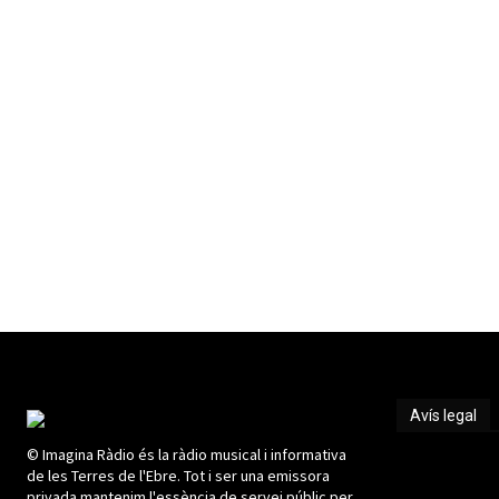
Avís legal
© Imagina Ràdio és la ràdio musical i informativa
Avís legal
de les Terres de l'Ebre. Tot i ser una emissora
privada mantenim l'essència de servei públic per