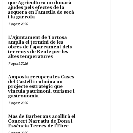
que Agricultura no donarà
ajudes pels efectes de la
sequera en l’ametlla de secà
i la garrofa
7 agost 2026
L’Ajuntament de Tortosa
amplia el termini de les
obres de l’aparcament dels
terrenys de Renfe per les
altes temperatures
7 agost 2026
Amposta recupera les Cases
del Castell i culmina un
projecte estratègic que
vincula patrimoni, turisme i
gastronomia
7 agost 2026
Mas de Barberans acollirà el
Concert Narratiu de Dona i
Essència Terres de l’Ebre
6 agost 2026