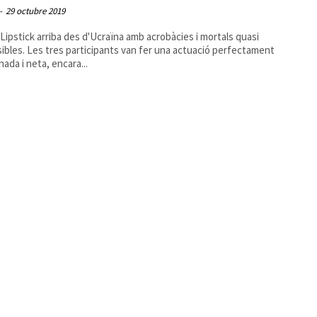
-
29 octubre 2019
o Lipstick arriba des d'Ucraïna amb acrobàcies i mortals quasi
ibles. Les tres participants van fer una actuació perfectament
nada i neta, encara...