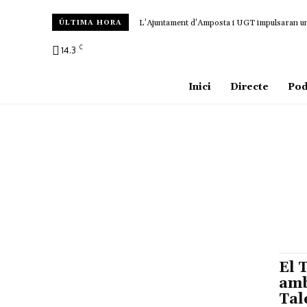
L’Ajuntament d’Amposta i UGT impulsaran un c
ÚLTIMA HORA
C
14.3
Amposta
Inici
Directe
Pod
El 
amb
Tal