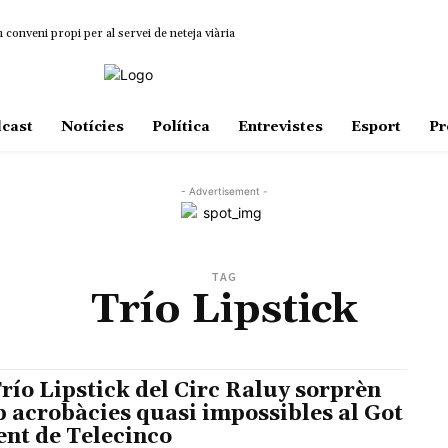
onveni propi per al servei de neteja viària
cast
Notícies
Política
Entrevistes
Esport
Pr
- Advertisement -
TAG
Trío Lipstick
Trío Lipstick del Circ Raluy sorprèn
 acrobàcies quasi impossibles al Got
ent de Telecinco