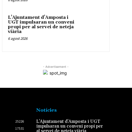
L’Ajuntament d’Amposta i
UGT impulsaran un conveni
propi per al servei de neteja
viària
6 agost 2026
- Advertisement -
Notícies
L’Ajuntament d’Amposta i UGT
25226
impulsaran un conveni propi per
17531
al servei de neteja viària