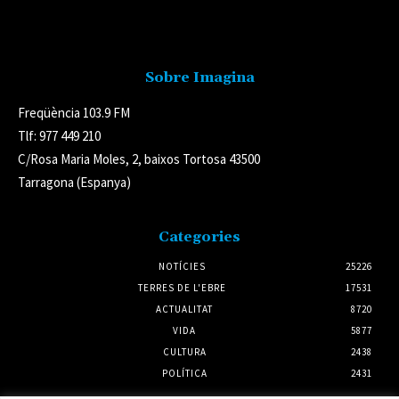
Avís legal
Sobre Imagina
Freqüència 103.9 FM
Tlf: 977 449 210
C/Rosa Maria Moles, 2, baixos Tortosa 43500
Tarragona (Espanya)
Categories
NOTÍCIES
25226
TERRES DE L'EBRE
17531
ACTUALITAT
8720
VIDA
5877
CULTURA
2438
POLÍTICA
2431