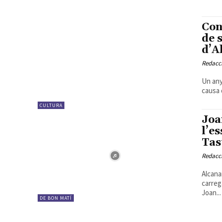
Con
de 
d’A
Redacc
Un any
causa 
CULTURA
Joa
l’e
Tas
Redacc
Alcana
carreg
Joan...
DE BON MATÍ