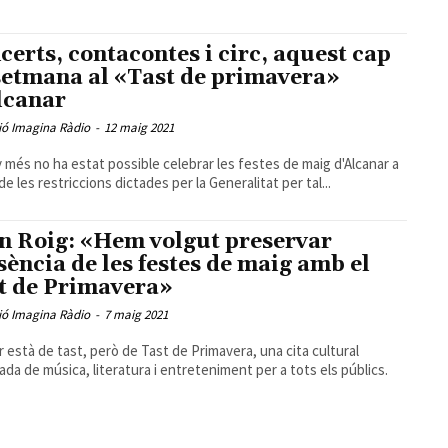
certs, contacontes i circ, aquest cap
setmana al «Tast de primavera»
lcanar
ió Imagina Ràdio
-
12 maig 2021
 més no ha estat possible celebrar les festes de maig d'Alcanar a
de les restriccions dictades per la Generalitat per tal...
n Roig: «Hem volgut preservar
ssència de les festes de maig amb el
t de Primavera»
ió Imagina Ràdio
-
7 maig 2021
r està de tast, però de Tast de Primavera, una cita cultural
ada de música, literatura i entreteniment per a tots els públics.