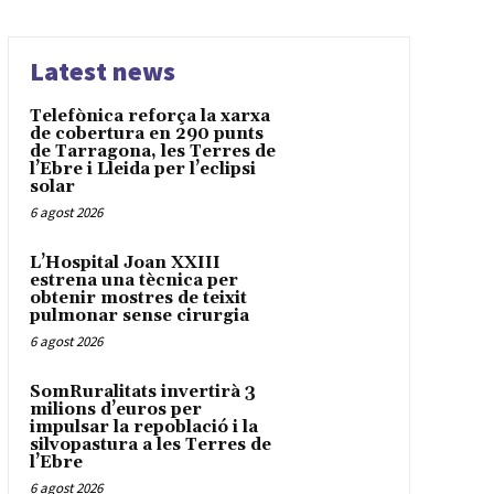
Latest news
Telefònica reforça la xarxa
de cobertura en 290 punts
de Tarragona, les Terres de
l’Ebre i Lleida per l’eclipsi
solar
6 agost 2026
L’Hospital Joan XXIII
estrena una tècnica per
obtenir mostres de teixit
pulmonar sense cirurgia
6 agost 2026
SomRuralitats invertirà 3
milions d’euros per
impulsar la repoblació i la
silvopastura a les Terres de
l’Ebre
6 agost 2026