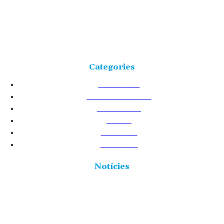
Freqüència 103.9 FM
Tlf: 977 449 210
C/Rosa Maria Moles, 2, baixos Tortosa 43500
Tarragona (Espanya)
Categories
NOTÍCIES
25223
TERRES DE L'EBRE
17528
ACTUALITAT
8717
VIDA
5874
CULTURA
2437
POLÍTICA
2431
Notícies
Junts per Tortosa denuncia que l’Ajuntament va recepcionar
l’ampliació de l’Auditori amb obres pendents per valor de
més de 256.000 euros