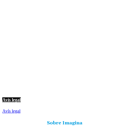
© Imagina Ràdio és la ràdio musical i informativa de les Terres de l'Ebre.
Tot i ser una emissora privada mantenim l'essència de servei públic per
oferir una informació de qualitat i de proximitat.
Avís legal
Avís legal
Sobre Imagina