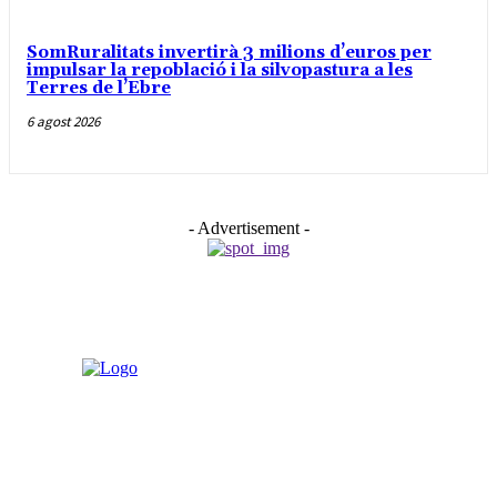
SomRuralitats invertirà 3 milions d’euros per
impulsar la repoblació i la silvopastura a les
Terres de l’Ebre
6 agost 2026
- Advertisement -