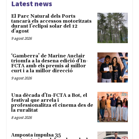
Latest news
El Parc Natural dels Ports
tancarà els accessos motoritzats
durant l’eclipsi solar del 12
d’agost
9 agost 2026
‘Gamberra’ de Marine Auclair
triomfa a la desena edició d’In-
FCTA amb els premis al millor
curt i a la millor direcció
9 agost 2026
Una dècada d’In-FCTA a Bot, el
festival que arrela i
professionalitza el cinema des de
la ruralitat
8 agost 2026
Amposta impulsa 35