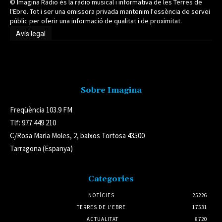
© Imagina Ràdio és la ràdio musical i informativa de les Terres de
l'Ebre. Tot i ser una emissora privada mantenim l'essència de servei
públic per oferir una informació de qualitat i de proximitat.
Avís legal
Avís legal
Sobre Imagina
Freqüència 103.9 FM
Tlf: 977 449 210
C/Rosa Maria Moles, 2, baixos Tortosa 43500
Tarragona (Espanya)
Categories
NOTÍCIES
25226
TERRES DE L'EBRE
17531
ACTUALITAT
8720