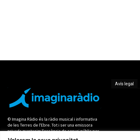
Avís legal
Avís legal
© Imagina Ràdio és la ràdio musical i informativa
de les Terres de l'Ebre. Tot i ser una emissora
privada mantenim l'essència de servei públic per
oferir una informació de qualitat i de proximitat.