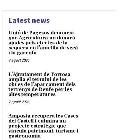
Latest news
Unió de Pagesos denuncia
que Agricultura no donarà
ajudes pels efectes de la
sequera en l’ametlla de secà
i la garrofa
7 agost 2026
L’Ajuntament de Tortosa
amplia el termini de les
obres de l’aparcament dels
terrenys de Renfe per les
altes temperatures
7 agost 2026
Amposta recupera les Cases
del Castell i culmina un
projecte estratègic que
vincula patrimoni, turisme i
gastronomia