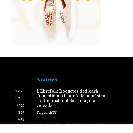
Notícies
L’Ebrefolk Roquetes dedicarà
25226
l’11a edició a la unió de la música
17531
tradicional andalusa i la jota
versada
8720
3 agost 2026
5877
2438
L’Observatori de l’Ebre lidera de
2431
nou la recerca sobre l’astre rei