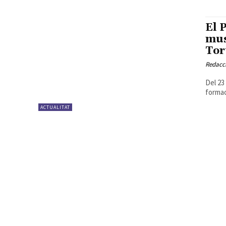
El 
mus
Tor
Redacc
Del 23 
formac
ACTUALITAT