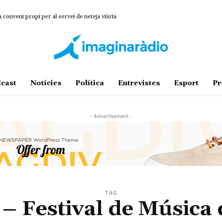
onveni propi per al servei de neteja viària
cast
Notícies
Política
Entrevistes
Esport
Pr
- Advertisement -
TAG
 – Festival de Música