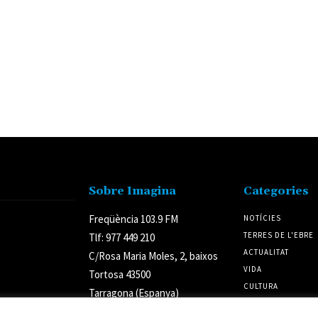
Sobre Imagina
Categories
Freqüència 103.9 FM
NOTÍCIES
TERRES DE L'EBRE
Tlf: 977 449 210
ACTUALITAT
C/Rosa Maria Moles, 2, baixos
VIDA
Tortosa 43500
CULTURA
Tarragona (Espanya)
POLÍTICA