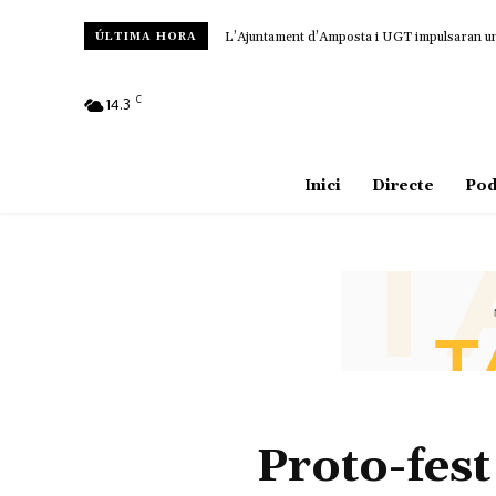
L’Ajuntament d’Amposta i UGT impulsaran un c
ÚLTIMA HORA
C
14.3
Amposta
Inici
Directe
Pod
Proto-fest