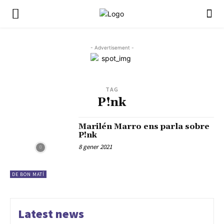
- Advertisement -
TAG
P!nk
Marilén Marro ens parla sobre
P!nk
8 gener 2021
DE BON MATÍ
Latest news