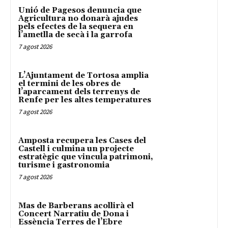
Unió de Pagesos denuncia que
Agricultura no donarà ajudes
pels efectes de la sequera en
l’ametlla de secà i la garrofa
7 agost 2026
L’Ajuntament de Tortosa amplia
el termini de les obres de
l’aparcament dels terrenys de
Renfe per les altes temperatures
7 agost 2026
Amposta recupera les Cases del
Castell i culmina un projecte
estratègic que vincula patrimoni,
turisme i gastronomia
7 agost 2026
Mas de Barberans acollirà el
Concert Narratiu de Dona i
Essència Terres de l’Ebre