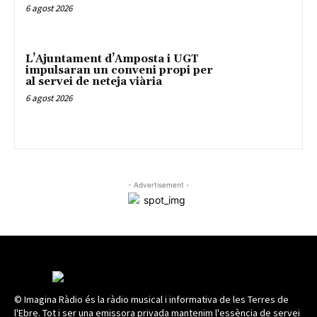
6 agost 2026
L’Ajuntament d’Amposta i UGT
impulsaran un conveni propi per
al servei de neteja viària
6 agost 2026
- Advertisement -
© Imagina Ràdio és la ràdio musical i informativa de les Terres de
l'Ebre. Tot i ser una emissora privada mantenim l'essència de servei