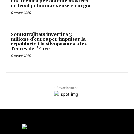
una tècnica per obtenir mostres
de teixit pulmonar sense cirurgia
6 agost 2026
SomRuralitats invertirà 3
milions d’euros per impulsar la
repoblació i la silvopastura a les
Terres de l’Ebre
6 agost 2026
- Advertisement -