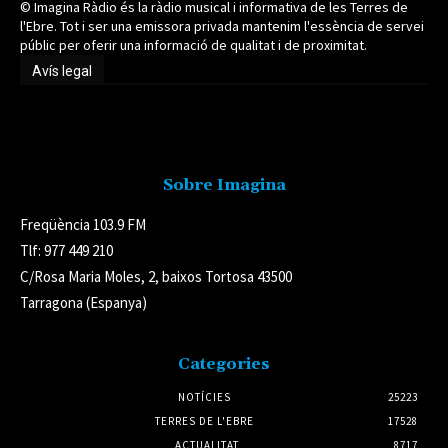
© Imagina Ràdio és la ràdio musical i informativa de les Terres de
l'Ebre. Tot i ser una emissora privada mantenim l'essència de servei
públic per oferir una informació de qualitat i de proximitat.
Avís legal
Avís legal
Sobre Imagina
Freqüència 103.9 FM
Tlf: 977 449 210
C/Rosa Maria Moles, 2, baixos Tortosa 43500
Tarragona (Espanya)
Categories
NOTÍCIES
25223
TERRES DE L'EBRE
17528
ACTUALITAT
8717