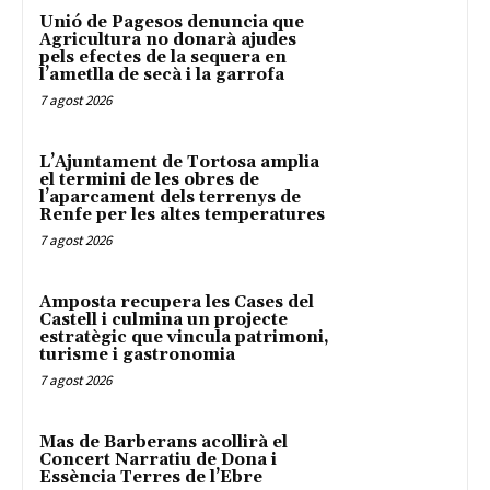
Unió de Pagesos denuncia que
Agricultura no donarà ajudes
pels efectes de la sequera en
l’ametlla de secà i la garrofa
7 agost 2026
L’Ajuntament de Tortosa amplia
el termini de les obres de
l’aparcament dels terrenys de
Renfe per les altes temperatures
7 agost 2026
Amposta recupera les Cases del
Castell i culmina un projecte
estratègic que vincula patrimoni,
turisme i gastronomia
7 agost 2026
Mas de Barberans acollirà el
Concert Narratiu de Dona i
Essència Terres de l’Ebre