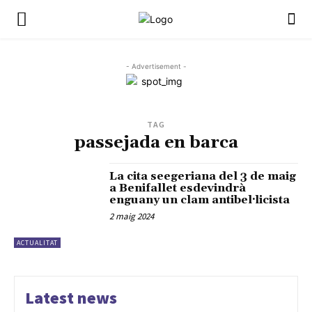
- Advertisement -
TAG
passejada en barca
La cita seegeriana del 3 de maig
a Benifallet esdevindrà
enguany un clam antibel·licista
2 maig 2024
ACTUALITAT
Latest news