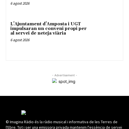
6 agost 2026
L’Ajuntament d’Amposta i UGT
impulsaran un conveni propi per
al servei de neteja viària
6 agost 2026
- Advertisement -
© Imagina Ràdio és la ràdio musical i informativa de les Terres de
l'Ebre. Tot i ser una emissora privada mantenim l'essència de servei