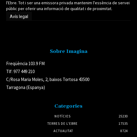
l'Ebre. Tot i ser una emissora privada mantenim l'essència de servei
públic per oferir una informació de qualitat i de proximitat.
Avís legal
Avís legal
Sobre Imagina
Freqüència 103.9 FM
Tlf: 977 449 210
C/Rosa Maria Moles, 2, baixos Tortosa 43500
Tarragona (Espanya)
Categories
NOTÍCIES
25230
TERRES DE L'EBRE
17535
ACTUALITAT
8724