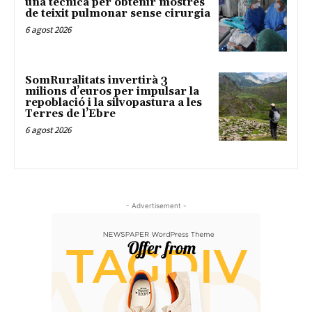
una tècnica per obtenir mostres
de teixit pulmonar sense cirurgia
6 agost 2026
SomRuralitats invertirà 3
milions d’euros per impulsar la
repoblació i la silvopastura a les
Terres de l’Ebre
6 agost 2026
- Advertisement -