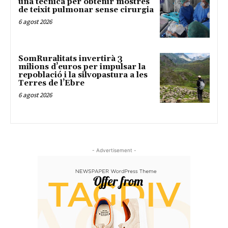
una tècnica per obtenir mostres
de teixit pulmonar sense cirurgia
6 agost 2026
SomRuralitats invertirà 3
milions d’euros per impulsar la
repoblació i la silvopastura a les
Terres de l’Ebre
6 agost 2026
- Advertisement -