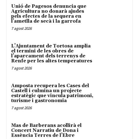
Unió de Pagesos denuncia que
Agricultura no donarà ajudes
pels efectes de la sequera en
l’ametlla de secà i la garrofa
7 agost 2026
L’Ajuntament de Tortosa amplia
el termini de les obres de
l’aparcament dels terrenys de
Renfe per les altes temperatures
7 agost 2026
Amposta recupera les Cases del
Castell i culmina un projecte
estratègic que vincula patrimoni,
turisme i gastronomia
7 agost 2026
Mas de Barberans acollirà el
Concert Narratiu de Dona i
Essència Terres de l’Ebre