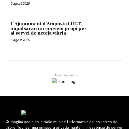
6 agost 2026
L’Ajuntament d’Amposta i UGT
impulsaran un conveni propi per
al servei de neteja viària
6 agost 2026
- Advertisement -
© Imagina Ràdio és la ràdio musical i informativa de les Terres de
l'Ebre. Tot i ser una emissora privada mantenim l'essència de servei