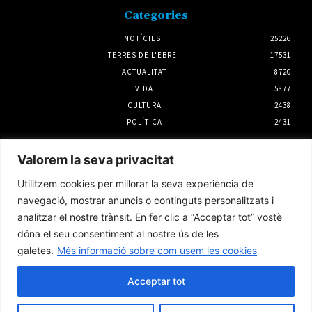
Categories
NOTÍCIES
25226
TERRES DE L'EBRE
17531
ACTUALITAT
8720
VIDA
5877
CULTURA
2438
POLÍTICA
2431
Notícies
Valorem la seva privacitat
Rasquera dona el tret de sortida a la Festa
Utilitzem cookies per millorar la seva experiència de
Major de l’1 al 5 d’agost
navegació, mostrar anuncis o continguts personalitzats i
31 juliol 2026
analitzar el nostre trànsit. En fer clic a “Acceptar tot” vostè
dóna el seu consentiment al nostre ús de les
galetes.
Més informació sobre com usem les cookies
L’Observatori de l’Ebre lidera de nou la
recerca sobre l’astre rei en el segon eclipsi
solar total de la seva història
Acceptar tot
5 agost 2026