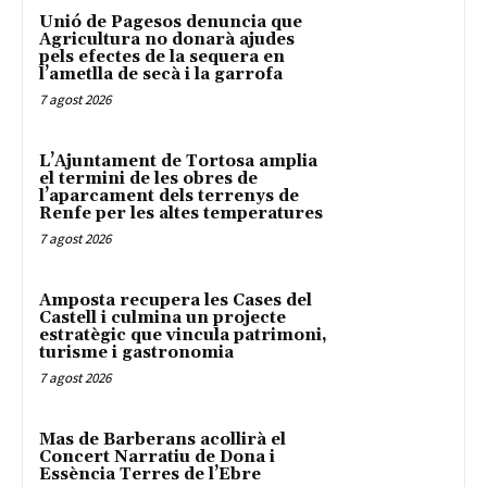
Unió de Pagesos denuncia que
Agricultura no donarà ajudes
pels efectes de la sequera en
l’ametlla de secà i la garrofa
7 agost 2026
L’Ajuntament de Tortosa amplia
el termini de les obres de
l’aparcament dels terrenys de
Renfe per les altes temperatures
7 agost 2026
Amposta recupera les Cases del
Castell i culmina un projecte
estratègic que vincula patrimoni,
turisme i gastronomia
7 agost 2026
Mas de Barberans acollirà el
Concert Narratiu de Dona i
Essència Terres de l’Ebre