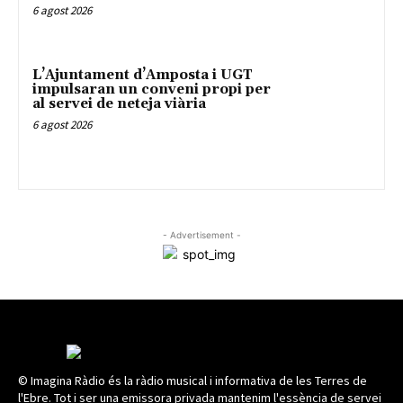
6 agost 2026
L’Ajuntament d’Amposta i UGT
impulsaran un conveni propi per
al servei de neteja viària
6 agost 2026
- Advertisement -
© Imagina Ràdio és la ràdio musical i informativa de les Terres de
l'Ebre. Tot i ser una emissora privada mantenim l'essència de servei