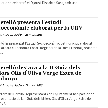
, que se celebrarà el Dijous i Dissabte Sant, amb una...
Perelló presenta l’estudi
ioeconòmic elaborat per la URV
ió Imagina Ràdio
-
26 març 2026
elló ha presentat l’Estudi Socioeconòmic del municipi, elaborat
 Càtedra d’Economia Local i Regional de la URV. El treball, redactat
...
Perelló destaca a la II Guia dels
lors Olis d’Oliva Verge Extra de
alunya
ió Imagina Ràdio
-
17 març 2026
tors del Perelló i representants de l’Ajuntament han participat
presentació de la II Guia dels Millors Olis d’Oliva Verge Extra de
ya,...