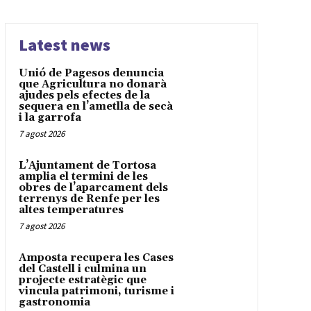
Latest news
Unió de Pagesos denuncia
que Agricultura no donarà
ajudes pels efectes de la
sequera en l’ametlla de secà
i la garrofa
7 agost 2026
L’Ajuntament de Tortosa
amplia el termini de les
obres de l’aparcament dels
terrenys de Renfe per les
altes temperatures
7 agost 2026
Amposta recupera les Cases
del Castell i culmina un
projecte estratègic que
vincula patrimoni, turisme i
gastronomia