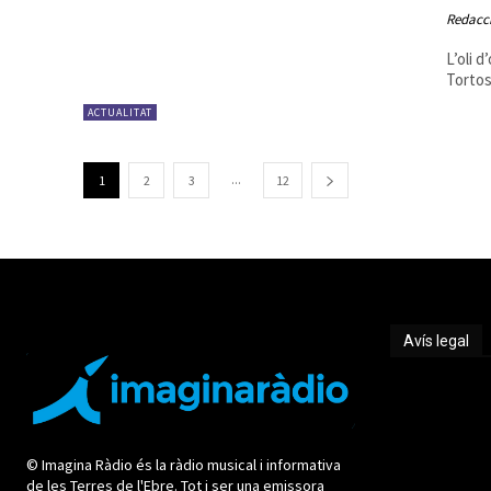
Redacc
L’oli 
Tortosa
ACTUALITAT
...
1
2
3
12
Avís legal
Avís legal
© Imagina Ràdio és la ràdio musical i informativa
de les Terres de l'Ebre. Tot i ser una emissora