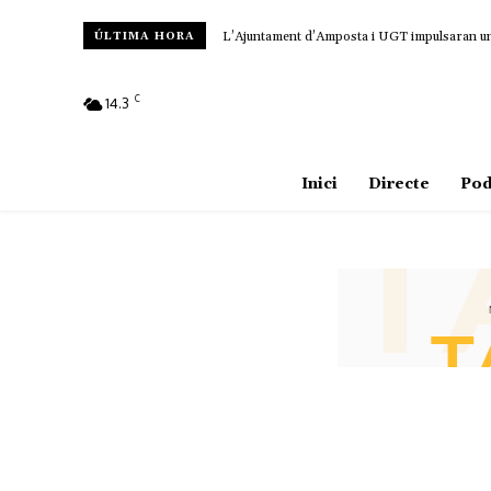
L’Ajuntament d’Amposta i UGT impulsaran un c
ÚLTIMA HORA
C
14.3
Amposta
Inici
Directe
Pod