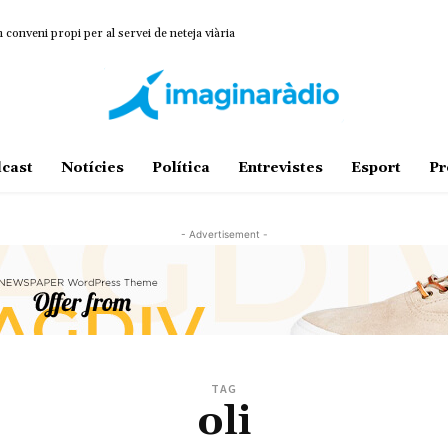
onveni propi per al servei de neteja viària
cast
Notícies
Política
Entrevistes
Esport
Pr
- Advertisement -
TAG
oli