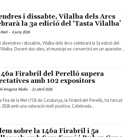
endres i dissabte, Vilalba dels Arcs
ebrarà la 3a edició del ‘Tasta Vilalba’
 Matí
-
4 juny 2026
 divendres i dissabte, Vilalba dels Arcs celebrarà la 3a edició del
 Vilalba. Durant dos dies, el municipi es convertirà en un aparador...
146a Firabril del Perelló supera
ectatives amb 102 expositors
ió Imagina Ràdio
-
21 abril 2026
 Fira de la Mel i l’Oli de Catalunya, la Firabril del Perelló, ha tancat
ió 2026 amb una valoració molt positiva. Celebrada...
lem sobre la 146a Firabril i 5a