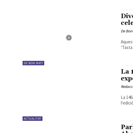
Div
cel
De Bon
Aquest
‘Tasta
DE BON MATÍ
La 
exp
Redacc
La 146a
l’edic
ACTUALITAT
Par