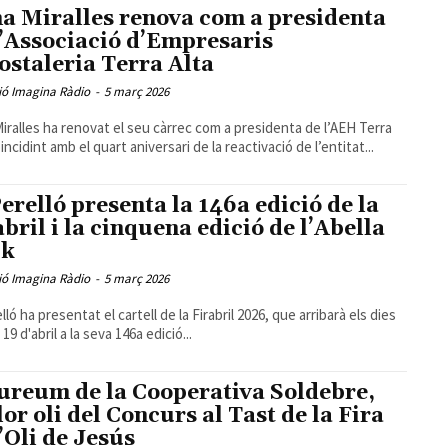
a Miralles renova com a presidenta
l’Associació d’Empresaris
ostaleria Terra Alta
ió Imagina Ràdio
-
5 març 2026
iralles ha renovat el seu càrrec com a presidenta de l’AEH Terra
incidint amb el quart aniversari de la reactivació de l’entitat...
Perelló presenta la 146a edició de la
abril i la cinquena edició de l’Abella
ck
ió Imagina Ràdio
-
5 març 2026
lló ha presentat el cartell de la Firabril 2026, que arribarà els dies
i 19 d'abril a la seva 146a edició...
ureum de la Cooperativa Soldebre,
lor oli del Concurs al Tast de la Fira
l’Oli de Jesús