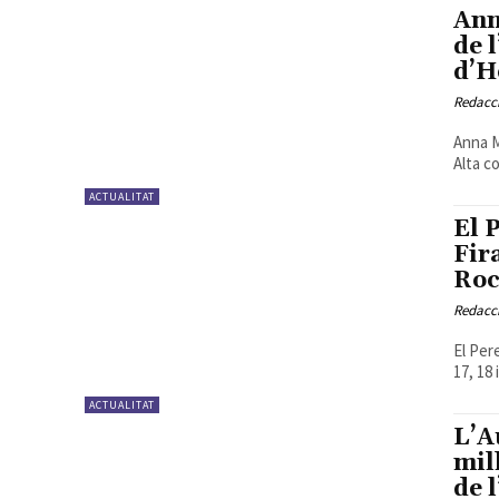
Ann
de 
d’H
Redacc
Anna M
Alta co
ACTUALITAT
El 
Fir
Ro
Redacc
El Pere
17, 18 
ACTUALITAT
L’A
mil
de 