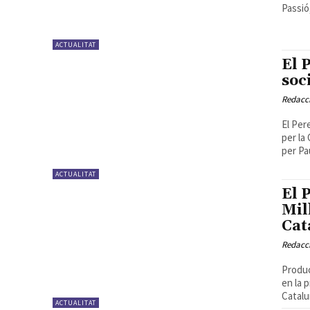
Passió
ACTUALITAT
El 
soc
Redacc
El Per
per la
per Pau
ACTUALITAT
El 
Mil
Cat
Redacc
Produc
en la 
Catalun
ACTUALITAT