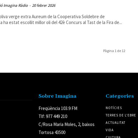
ió Imagina Ràdio
-
20 febrer 2026
d’oliva verge extra Aureum de la Cooperativa Soldebre de
 ha estat escollit millor oli del 42è Concurs al Tast de la Fira de...
Pàgina 1 de 12
Sobre Imagina
Categories
Freqüència 103.9 FM
NOTÍCIES
TERRES DE L'EBRE
Tlf: 977 449 210
ACTUALITAT
C/Rosa Maria Moles, 2, baixos
VIDA
Tortosa 43500
CULTURA