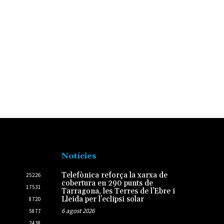
Notícies
Telefònica reforça la xarxa de
25226
cobertura en 290 punts de
17531
Tarragona, les Terres de l’Ebre i
Lleida per l’eclipsi solar
8720
6 agost 2026
5877
2438