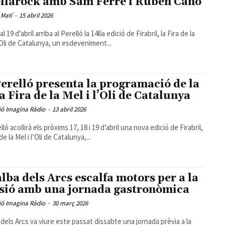
llarock amb Sam Ferré i Ruben Cano
 Matí
-
15 abril 2026
al 19 d’abril arriba al Perelló la 146a edició de Firabril, la Fira de la
l’Oli de Catalunya, un esdeveniment...
Perelló presenta la programació de la
a Fira de la Mel i l’Oli de Catalunya
ió Imagina Ràdio
-
13 abril 2026
lló acollirà els pròxims 17, 18 i 19 d’abril una nova edició de Firabril,
 de la Mel i l’Oli de Catalunya,...
alba dels Arcs escalfa motors per a la
sió amb una jornada gastronòmica
ió Imagina Ràdio
-
30 març 2026
a dels Arcs va viure este passat dissabte una jornada prèvia a la