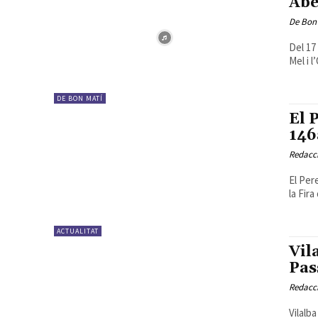
Abe
De Bon
Del 17 
Mel i 
DE BON MATÍ
El 
146
Redacc
El Pere
la Fira
ACTUALITAT
Vil
Pas
Redacc
Vilalb