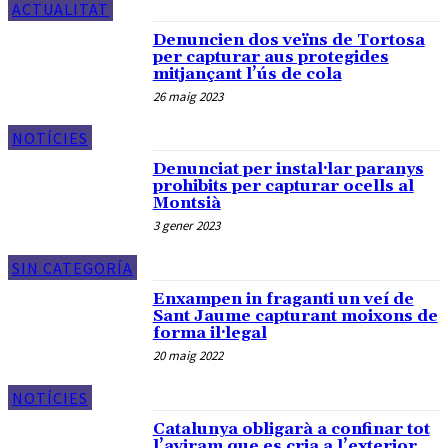
ACTUALITAT
Denuncien dos veïns de Tortosa
per capturar aus protegides
mitjançant l’ús de cola
26 maig 2023
NOTÍCIES
Denunciat per instal·lar paranys
prohibits per capturar ocells al
Montsià
3 gener 2023
SIN CATEGORÍA
Enxampen in fraganti un veí de
Sant Jaume capturant moixons de
forma il·legal
20 maig 2022
NOTÍCIES
Catalunya obligarà a confinar tot
l’aviram que es cria a l’exterior