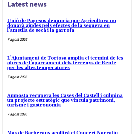
Latest news
Unió de Pagesos denuncia que Agricultura no
donarà ajudes pels efectes de la sequera en
l’ametlla de secà i la garrofa
7 agost 2026
L’Ajuntament de Tortosa amplia el termini de les
obres de l’aparcament dels terrenys de Renfe
per les altes temperatures
7 agost 2026
Amposta recupera les Cases del Castell i culmina
un projecte estratègic que vincula patrimoni,
turisme i gastronomia
7 agost 2026
Mas de Barberans acollirà el Concert Narratiu