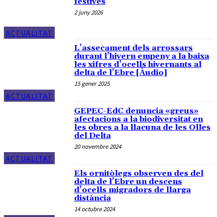
festives
2 juny 2026
ACTUALITAT
L’assecament dels arrossars
durant l’hivern empeny a la baixa
les xifres d’ocells hivernants al
delta de l’Ebre [Àudio]
15 gener 2025
ACTUALITAT
GEPEC-EdC denuncia «greus»
afectacions a la biodiversitat en
les obres a la llacuna de les Olles
del Delta
20 novembre 2024
ACTUALITAT
Els ornitòlegs observen des del
delta de l’Ebre un descens
d’ocells migradors de llarga
distància
14 octubre 2024