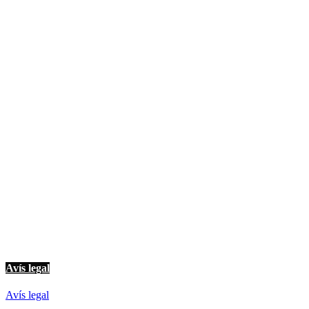
© Imagina Ràdio és la ràdio musical i informativa de les Terres de l'Ebre.
Tot i ser una emissora privada mantenim l'essència de servei públic per
oferir una informació de qualitat i de proximitat.
Avís legal
Avís legal