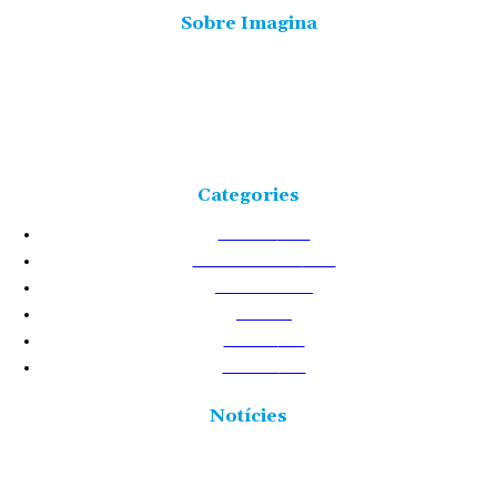
Sobre Imagina
Freqüència 103.9 FM
Tlf: 977 449 210
C/Rosa Maria Moles, 2, baixos Tortosa 43500
Tarragona (Espanya)
Categories
NOTÍCIES
25226
TERRES DE L'EBRE
17531
ACTUALITAT
8720
VIDA
5877
CULTURA
2438
POLÍTICA
2431
Notícies
Junts per Tortosa denuncia que l’Ajuntament va recepcionar
l’ampliació de l’Auditori amb obres pendents per valor de