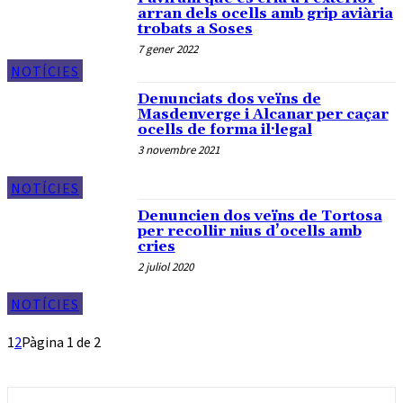
arran dels ocells amb grip aviària
trobats a Soses
7 gener 2022
NOTÍCIES
Denunciats dos veïns de
Masdenverge i Alcanar per caçar
ocells de forma il·legal
3 novembre 2021
NOTÍCIES
Denuncien dos veïns de Tortosa
per recollir nius d’ocells amb
cries
2 juliol 2020
NOTÍCIES
1
2
Pàgina 1 de 2