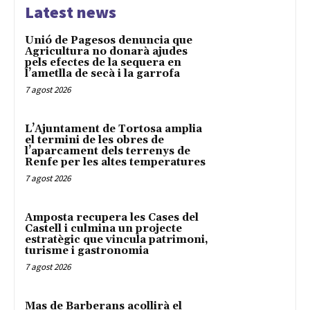
Latest news
Unió de Pagesos denuncia que
Agricultura no donarà ajudes
pels efectes de la sequera en
l’ametlla de secà i la garrofa
7 agost 2026
L’Ajuntament de Tortosa amplia
el termini de les obres de
l’aparcament dels terrenys de
Renfe per les altes temperatures
7 agost 2026
Amposta recupera les Cases del
Castell i culmina un projecte
estratègic que vincula patrimoni,
turisme i gastronomia
7 agost 2026
Mas de Barberans acollirà el