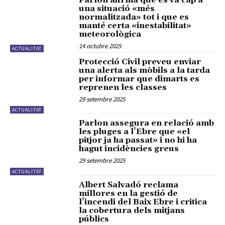
Parlon afirma que es va cap a
una situació «més
normalitzada» tot i que es
manté certa «inestabilitat»
meteorològica
14 octubre 2025
ACTUALITAT
Protecció Civil preveu enviar
una alerta als mòbils a la tarda
per informar que dimarts es
reprenen les classes
29 setembre 2025
ACTUALITAT
Parlon assegura en relació amb
les pluges a l’Ebre que «el
pitjor ja ha passat» i no hi ha
hagut incidències greus
29 setembre 2025
ACTUALITAT
Albert Salvadó reclama
millores en la gestió de
l’incendi del Baix Ebre i critica
la cobertura dels mitjans
públics