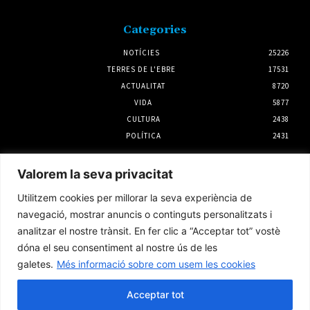
Categories
NOTÍCIES
25226
TERRES DE L'EBRE
17531
ACTUALITAT
8720
VIDA
5877
CULTURA
2438
POLÍTICA
2431
Notícies
Valorem la seva privacitat
Unió de Pagesos denuncia que Agricultura
Utilitzem cookies per millorar la seva experiència de
no donarà ajudes pels efectes de la sequera
en l’ametlla de secà i la garrofa
navegació, mostrar anuncis o continguts personalitzats i
7 agost 2026
analitzar el nostre trànsit. En fer clic a “Acceptar tot” vostè
dóna el seu consentiment al nostre ús de les
galetes.
Més informació sobre com usem les cookies
La Terra Alta reclama «justícia territorial»
en el PLATER, una moratòria eòlica i la
repotenciació dels parcs existents
Acceptar tot
5 agost 2026