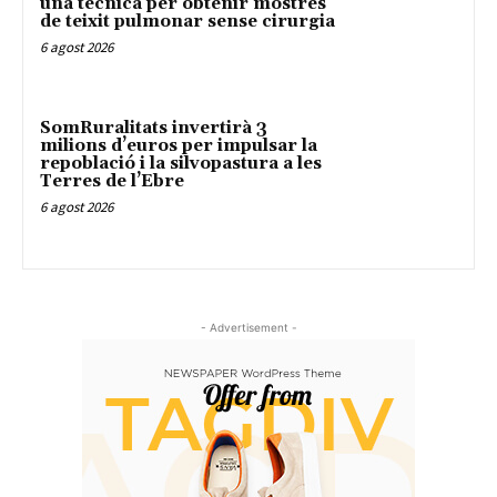
una tècnica per obtenir mostres
de teixit pulmonar sense cirurgia
6 agost 2026
SomRuralitats invertirà 3
milions d’euros per impulsar la
repoblació i la silvopastura a les
Terres de l’Ebre
6 agost 2026
- Advertisement -