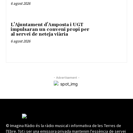
6 agost 2026
L’Ajuntament d’Amposta i UGT
impulsaran un conveni propi per
al servei de neteja viària
6 agost 2026
- Advertisement -
© Imagina Ràdio és la ràdio musical i informativa de les Terres de
l'Ebre. Tot i ser una emissora privada mantenim l'essència de servei