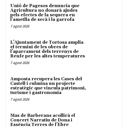
Unió de Pagesos denuncia que
Agricultura no donarà ajudes
pels efectes de la sequera en
l’ametlla de secà i la garrofa
7 agost 2026
L’Ajuntament de Tortosa amplia
el termini de les obres de
l’aparcament dels terrenys de
Renfe per les altes temperatures
7 agost 2026
Amposta recupera les Cases del
Castell i culmina un projecte
estratègic que vincula patrimoni,
turisme i gastronomia
7 agost 2026
Mas de Barberans acollirà el
Concert Narratiu de Dona i
Essència Terres de l’Ebre